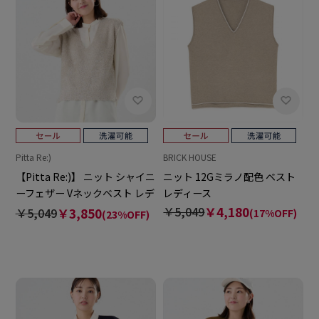
Pitta Re:)
BRICK HOUSE
【Pitta Re:)】 ニット シャイニ
ニット 12Gミラノ配色 ベスト
ーフェザー Vネックベスト レデ
レディース
ィース
￥5,049
￥4,180
￥5,049
￥3,850
(17%OFF)
(23%OFF)