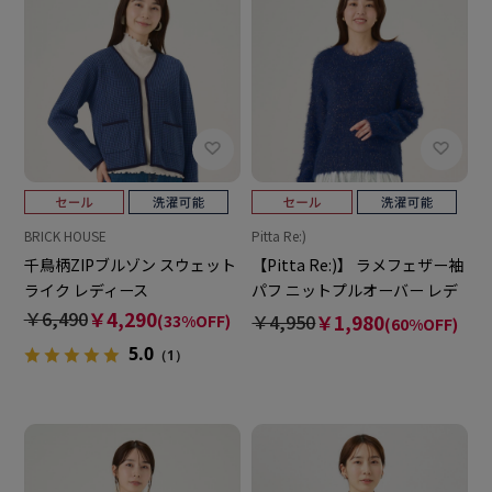
BRICK HOUSE
Pitta Re:)
千鳥柄ZIPブルゾン スウェット
【Pitta Re:)】 ラメフェザー袖
ライク レディース
パフ ニットプルオーバー レデ
ィース
￥6,490
￥4,290
￥4,950
￥1,980
(33%OFF)
(60%OFF)
5.0
（1）