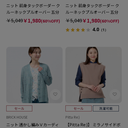
ニット 前身タックボーダー ク
ニット 前身タックボーダー ク
ルーネックプルオーバー 五分
ルーネックプルオーバー 五分
袖 レディース
袖 レディース
￥5,049
￥1,980
￥5,049
￥1,980
(60%OFF)
(60%OFF)
4.0
（1）
BRICK HOUSE
Pitta Re:)
ニット 透かし編みＶカーディ
【Pitta Re:)】 ミラノサイドボ