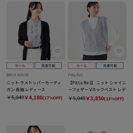
BRICK HOUSE
Pitta Re:)
ニット ラメトッパーカーディ
【Pitta Re:)】 ニット シャイニ
ガン 長袖 レディース
ーフェザー Vネックベスト レデ
ィース
￥5,049
￥4,180
￥5,049
￥3,850
(17%OFF)
(23%OFF)