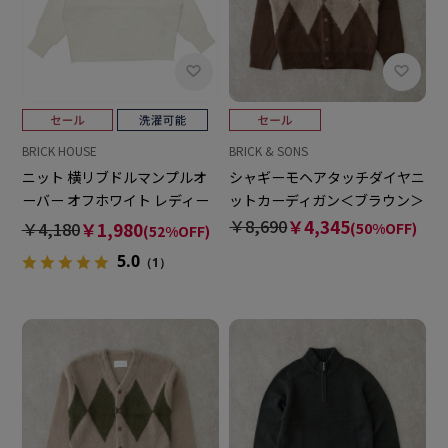
BRICK HOUSE
BRICK & SONS
ニット 横リブドルマンプルオ
シャギーモヘアタッチダイヤニ
ーバー オフホワイト レディー
ットカーディガン＜ブラウン＞
ス
￥8,690
￥4,345
￥4,180
￥1,980
(50%OFF)
(52%OFF)
5.0
（1）