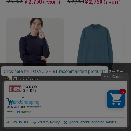
￥2,959
￥2,750
￥2,959
￥2,750
(7%OFF)
(7%OFF)
当社のウェブサイトでは、お客様の利便性向上のためにクッキー
を利用しています。
本ウェブサイトをこのままご利用になる場合、クッキーの使用に
BRICK HOUSE
BRICK HOUSE
同意いただいたものとみなします。
ニット フリルネック プルオー
ニット フリルネック プルオー
クッキーを通じて収集する情報には、「お客様個人を特定できる
バー レディース
バー レディース
情報」は一切含まれておりません。詳細は
クッキーポリシーをご
￥2,959
￥2,750
￥2,959
￥2,750
確認ください
。
(7%OFF)
(7%OFF)
他のアイテムを探す
こだわり検索
OK