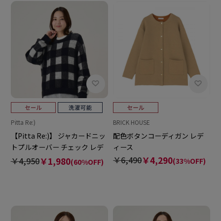
Pitta Re:)
BRICK HOUSE
【Pitta Re:)】 ジャカードニッ
配色ボタンコーディガン レデ
トプルオーバー チェック レデ
ィース
ィース
￥6,490
￥4,290
￥4,950
￥1,980
(33%OFF)
(60%OFF)