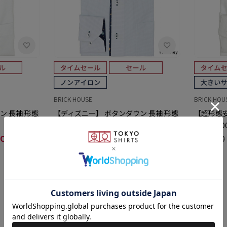
BRICK HOUSE
BRICK HOU
ン 長袖 形態
【ディズニー】 ボタンダウン 長袖 形態
【超形態安
安定 ワイシャツ
安定 綿1
OFF)
￥6,589
￥3,511(46%OFF)
￥6,930