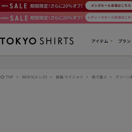
アイテム
ブラン
TOP
>
MEN'S(メンズ)
>
長袖-ワイシャツ
>
色で選ぶ
>
グリーン