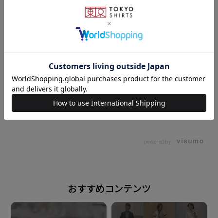
マシンウォッシャブルなので 日々のお手入れも楽々な
アイテム。
素材
ポリエステル50% ナイロン50%
原産国
163cm
LL
161cm
M
中国
powered by
注意点
過度な摩擦は毛玉やほつれの 原因となります。着用・
おすすめコンテンツ
洗濯時には 表面がざらついたものとの引掛け にご注意
の上お取り扱い下さい。