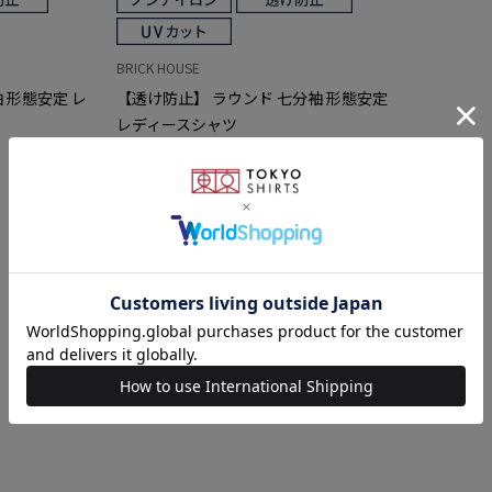
BRICK HOUSE
 形態安定 レ
【透け防止】 ラウンド 七分袖 形態安定
レディースシャツ
￥4,389