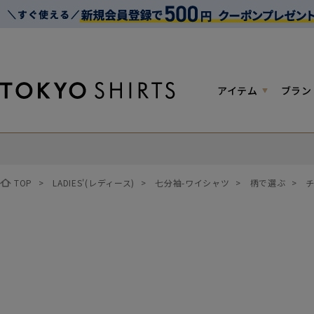
アイテム
ブラン
TOP
>
LADIES'(レディース)
>
七分袖-ワイシャツ
>
柄で選ぶ
>