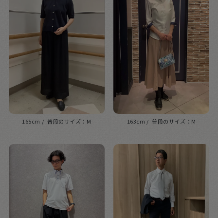
165cm
M
163cm
M