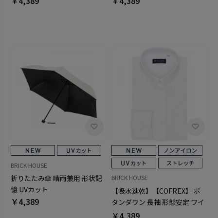
￥4,389
￥4,389
BRICK HOUSE
折りたたみ傘 晴雨兼用 形状記
BRICK HOUSE
憶 UVカット
【吸水速乾】【COFREX】 ボ
￥4,389
タンダウン 長袖 形態安定 ワイ
シャツ
￥4,389