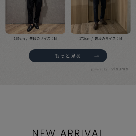
169cm
M
172cm
M
もっと見る
powered by
NEW ARRIVAL