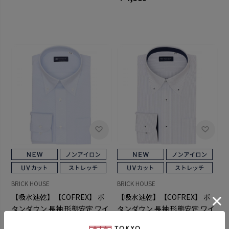
BRICK HOUSE
BRICK HOUSE
【吸水速乾】【COFREX】 ボ
【吸水速乾】【COFREX】 ボ
タンダウン 長袖 形態安定 ワイ
タンダウン 長袖 形態安定 ワイ
シャツ
シャツ
￥4,389
￥4,389