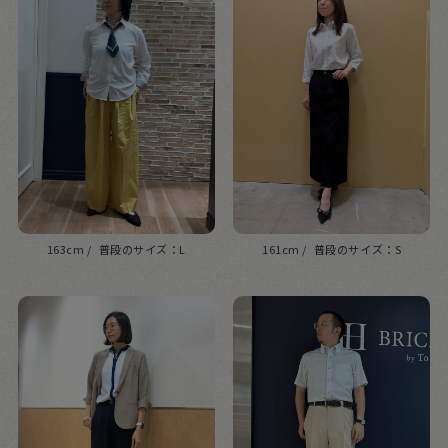
163cm
L
161cm
S