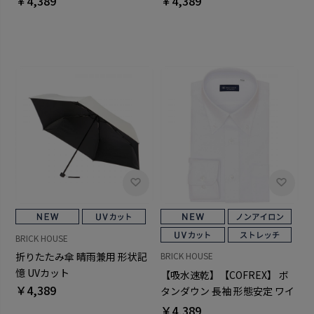
￥4,389
￥4,389
BRICK HOUSE
折りたたみ傘 晴雨兼用 形状記
BRICK HOUSE
憶 UVカット
【吸水速乾】【COFREX】 ボ
￥4,389
タンダウン 長袖 形態安定 ワイ
シャツ
￥4,389