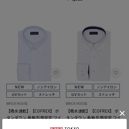
BRICK HOUSE
BRICK HOUSE
【吸水速乾】【COFREX】 ボ
【吸水速乾】【COFREX】 ボ
タンダウン 長袖 形態安定 ワイ
タンダウン 長袖 形態安定 ワイ
シャツ
シャツ
￥4,389
￥4,389