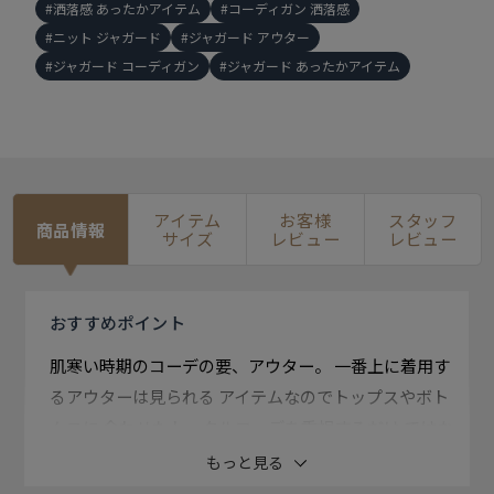
洒落感 あったかアイテム
コーディガン 洒落感
ニット ジャガード
ジャガード アウター
ジャガード コーディガン
ジャガード あったかアイテム
アイテム
お客様
スタッフ
商品情報
サイズ
レビュー
レビュー
おすすめ
ポイント
肌寒い時期のコーデの要、アウター。 一番上に着用す
るアウターは見られる アイテムなのでトップスやボト
ムスに 合わせたトータルコーデを重視するだけ ではな
くアウター単体の洒落感も重要。
もっと見る