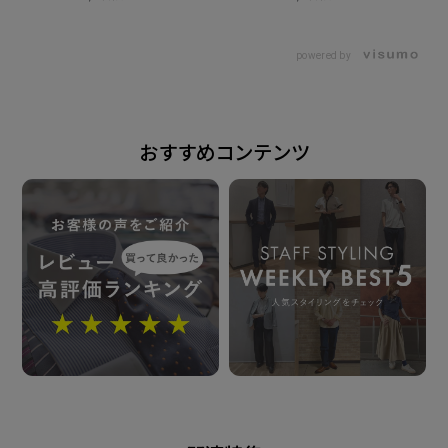
原産国
中国
powered by
注意点
おすすめコンテンツ
※過度な摩擦は毛玉やほつれの 原因となります。着
用・洗濯時には 表面がざらついたものとの引掛け にご
注意の上お取り扱い下さい。
※汗や雨などで濡れた状態や強い摩擦 等で、他の製品
に色移りする場合が ございます。ご注意ください。
発売日
2025年9月30日