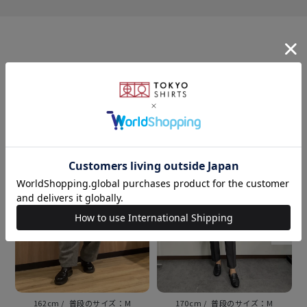
【ワッフルジャガード トッパーコーディガン】
防寒と保温性に優れたジャガード 編みのニットコーデ
ィガン。
このアイテムを使ったスタイリング
さっと羽織れるデザインながら 上品な印象を与えてく
れる一枚です。 ポケット付きで小物も入れられます。
TAKE KNIT EASY
毎日着たい、らくちんニット
3つの快適機能
洗濯機OK、制電効果、ストレッチ
素材
アクリル50% ポリエステル30% ナイロン20%
162cm
M
170cm
M