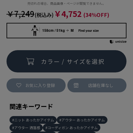
売切れの場合、商品画像・ページが閲覧できません。
￥7,249
￥4,752
(税込み)
(34%OFF)
158cm / 51kg
M
Find your size
カラー / サイズを選択
お気に入り登録
関連キーワード
ニット あったかアイテム
アウター あったかアイテム
アウター 洒落感
コーディガン あったかアイテム