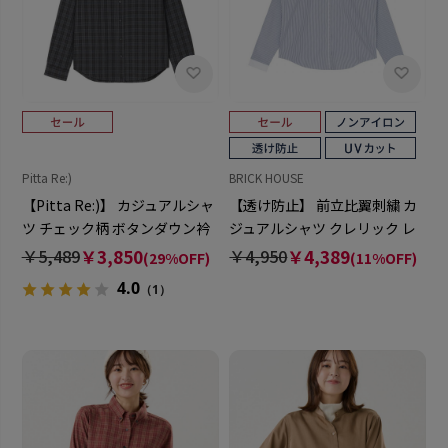
Pitta Re:)
BRICK HOUSE
【Pitta Re:)】 カジュアルシャ
【透け防止】 前立比翼刺繍 カ
ツ チェック柄 ボタンダウン衿
ジュアルシャツ クレリック レ
長袖 レディース
ギュラー 長袖 レディース
￥5,489
￥3,850
￥4,950
￥4,389
(29%OFF)
(11%OFF)
4.0
（1）