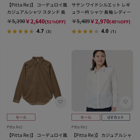
【Pitta Re:)】 コーデュロイ風
サテン ワイドシルエット レギ
カジュアルシャツ スタンド 長
ュラー衿 シャツ 長袖 レディー
袖 レディース
ス
￥5,390
￥2,640
￥5,489
￥2,970
(51%OFF)
(45%OFF)
4.7
4.0
（3）
（1）
Pitta Re:)
Pitta Re:)
【Pitta Re:)】 コーデュロイ風
【Pitta Re:)】 カジュアルシャ