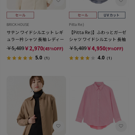
BRICK HOUSE
Pitta Re:)
サテン ワイドシルエット レギ
【Pitta Re:)】ふわっとガーゼ
ュラー衿 シャツ 長袖 レディー
シャツ ワイドシルエット 長袖
ス
綿100% レディース カジュアル
￥5,489
￥2,970
￥5,489
￥4,950
(45%OFF)
(9%OFF)
シャツ
5.0
4.0
（1）
（1）