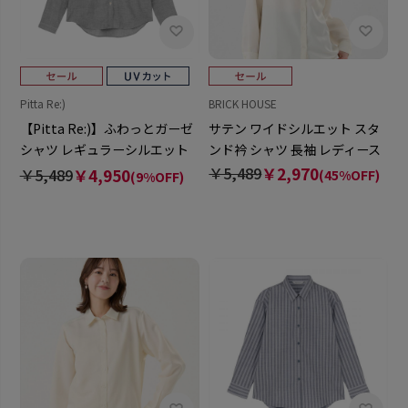
Pitta Re:)
BRICK HOUSE
【Pitta Re:)】ふわっとガーゼ
サテン ワイドシルエット スタ
シャツ レギュラーシルエット
ンド衿 シャツ 長袖 レディース
長袖 綿100% レディース カジ
￥5,489
￥2,970
￥5,489
￥4,950
(45%OFF)
(9%OFF)
ュアルシャツ