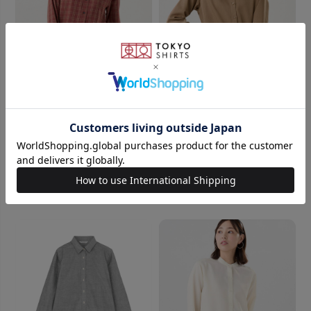
Pitta Re:)
BRICK HOUSE
【Pitta Re:)】 カジュアルシャ
サテン ワイドシルエット スタ
ツ チェック柄 ボタンダウン衿
ンド衿 シャツ 長袖 レディース
長袖 レディース
￥5,489
￥2,970
￥5,489
￥3,850
(45%OFF)
(29%OFF)
3.0
（1）