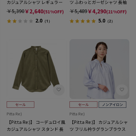
カジュアルシャツ レギュラー
ツ ふわっとガーゼシャツ 長袖
長袖 レディース
綿100% レディース
￥5,390
￥2,640
￥5,489
￥4,290
(51%OFF)
(21%OFF)
2.0
5.0
（1）
（2）
Pitta Re:)
Pitta Re:)
【Pitta Re:)】 コーデュロイ風
【Pitta Re:)】 カジュアルシャ
カジュアルシャツ スタンド 長
ツ フリル衿ラグランブラウス
袖 レディース
長袖 ラベンダー レディース