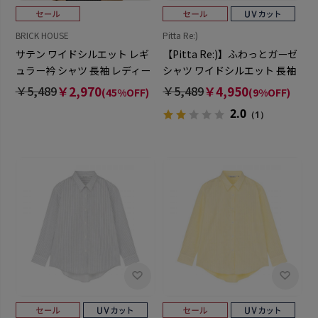
BRICK HOUSE
Pitta Re:)
サテン ワイドシルエット レギ
【Pitta Re:)】ふわっとガーゼ
ュラー衿 シャツ 長袖 レディー
シャツ ワイドシルエット 長袖
ス
綿100% レディース カジュアル
￥5,489
￥2,970
￥5,489
￥4,950
(45%OFF)
(9%OFF)
シャツ
2.0
（1）