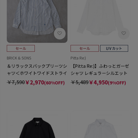
BRICK & SONS
Pitta Re:)
＆リラックスバックプリーツシ
【Pitta Re:)】ふわっとガーゼ
ャツ＜ホワイトワイドストライ
シャツ レギュラーシルエット
プ＞
長袖 綿100% レディース カジ
￥7,590
￥2,970
￥5,489
￥4,950
(60%OFF)
(9%OFF)
ュアルシャツ