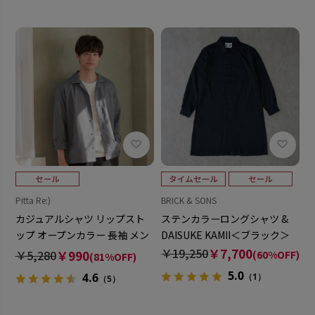
Pitta Re:)
BRICK & SONS
カジュアルシャツ リップスト
ステンカラーロングシャツ &
ップ オープンカラー 長袖 メン
DAISUKE KAMII＜ブラック＞
ズ
￥19,250
￥7,700
￥5,280
￥990
(60%OFF)
(81%OFF)
5.0
4.6
（1）
（5）