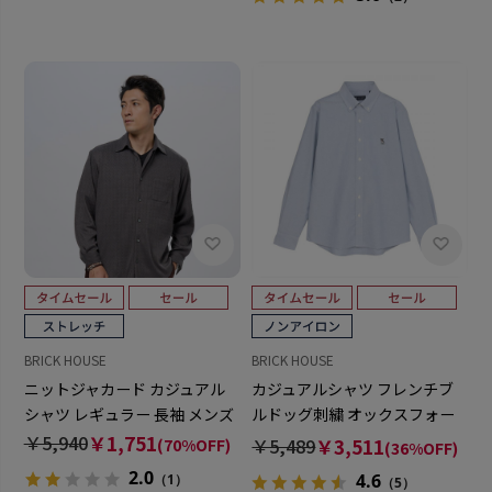
BRICK HOUSE
BRICK HOUSE
ニットジャカード カジュアル
カジュアルシャツ フレンチブ
シャツ レギュラー 長袖 メンズ
ルドッグ刺繍 オックスフォー
ドシャツ ボタンダウン 長袖 メ
￥5,940
￥1,751
￥5,489
￥3,511
(70%OFF)
(36%OFF)
ンズ
2.0
4.6
（1）
（5）