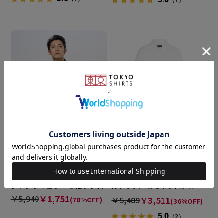
（1）
BRICK HOUSE
BRICK HOUSE
ニットジャカード カジュアル
カジュアルシャツ フレンチブ
シャツ レギュラー 長袖 メンズ
ルドッグ刺繍 オックスフォー
ドシャツ ボタンダウン 長袖 メ
￥5,940
￥1,751
￥5,489
￥3,511
(70%OFF)
(36%OFF)
ンズ
5.0
（2）