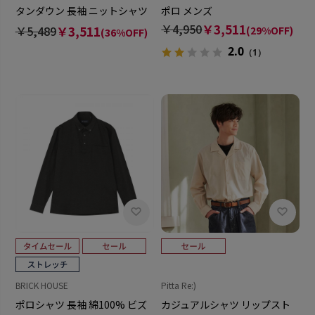
タンダウン 長袖 ニットシャツ
ポロ メンズ
ストレッチ メンズ
￥4,950
￥3,511
￥5,489
￥3,511
(29%OFF)
(36%OFF)
2.0
（1）
BRICK HOUSE
Pitta Re:)
ポロシャツ 長袖 綿100% ビズ
カジュアルシャツ リップスト