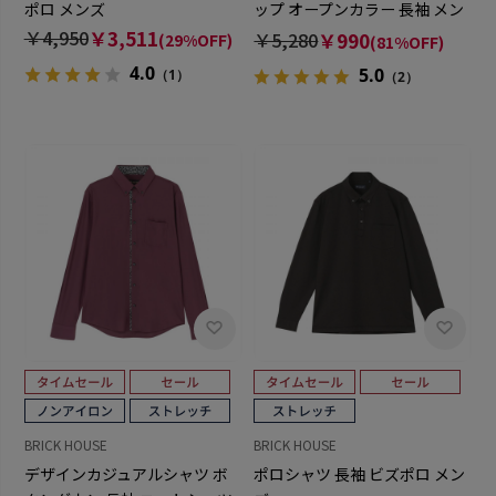
ポロ メンズ
ップ オープンカラー 長袖 メン
ズ
￥4,950
￥3,511
￥5,280
￥990
(29%OFF)
(81%OFF)
4.0
5.0
（1）
（2）
BRICK HOUSE
BRICK HOUSE
デザインカジュアルシャツ ボ
ポロシャツ 長袖 ビズポロ メン