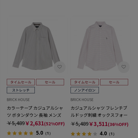
BRICK HOUSE
BRICK HOUSE
カラーテープ カジュアルシャ
カジュアルシャツ フレンチブ
ツ ボタンダウン 長袖 メンズ
ルドッグ刺繍 オックスフォー
ドシャツ ボタンダウン 長袖 メ
￥5,489
￥2,631
￥5,489
￥3,511
(52%OFF)
(36%OFF)
ンズ
5.0
4.0
（1）
（1）