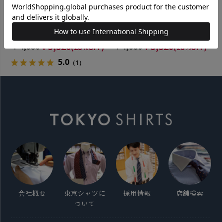
BRICK HOUSE
BRICK HOUSE
【透け防止】 レギュラー 半袖
【透け防止】 レギュラー 半袖
形態安定 ワイシャツ 白無地 大
形態安定 ワイシャツ 大きいサ
きいサイズ
イズ
￥4,950
￥3,520
￥4,950
￥3,520
(28%OFF)
(28%OFF)
5.0
（1）
会社概要
東京シャツに
採用情報
店舗検索
ついて