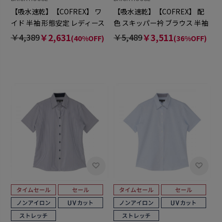
【吸水速乾】【COFREX】 ワ
【吸水速乾】【COFREX】 配
イド 半袖 形態安定 レディース
色 スキッパー衿 ブラウス 半袖
シャツ
レディースデザインシャツ
￥4,389
￥2,631
￥5,489
￥3,511
(40%OFF)
(36%OFF)