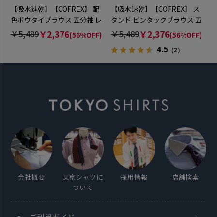
【吸水速乾】【COFREX】 配
【吸水速乾】【COFREX】 ス
色ボウタイブラウス 五分袖 レ
タンド ピンタックブラウス 五
ディースデザインシャツ
分袖 レディースデザインシャ
￥5,489
￥2,376
￥5,489
￥2,376
(56%OFF)
(56%OFF)
ツ
4.5
（2）
会社概要
東京シャツに
採用情報
店舗検索
ついて
ご利用ガイド