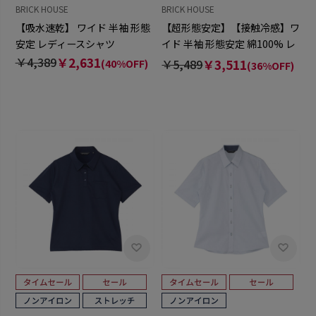
BRICK HOUSE
BRICK HOUSE
【吸水速乾】 ワイド 半袖 形態
【超形態安定】【接触冷感】ワ
安定 レディースシャツ
イド 半袖 形態安定 綿100% レ
ディースシャツ
￥4,389
￥2,631
￥5,489
￥3,511
(40%OFF)
(36%OFF)