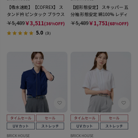
【吸水速乾】【COFREX】 ス
【超形態安定】 スキッパー 五
タンド衿 ピンタック ブラウス
分袖 形態安定 綿100% レディ
五分袖 レディースデザインシ
ースシャツ
￥5,489
￥3,511
￥5,489
￥1,751
(36%OFF)
(68%OFF)
ャツ
5.0
（3）
BRICK HOUSE
BRICK HOUSE