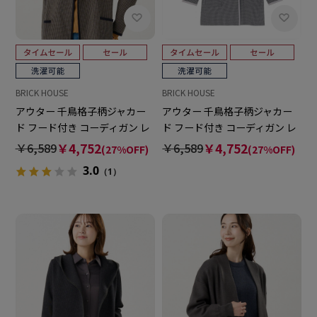
BRICK HOUSE
BRICK HOUSE
アウター 千鳥格子柄ジャカー
アウター 千鳥格子柄ジャカー
ド フード付き コーディガン レ
ド フード付き コーディガン レ
ディース
ディース
￥6,589
￥4,752
￥6,589
￥4,752
(27%OFF)
(27%OFF)
3.0
（1）