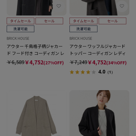
BRICK HOUSE
BRICK HOUSE
アウター 千鳥格子柄ジャカー
アウター ワッフルジャカード
ド フード付き コーディガン レ
トッパー コーディガン レディ
ディース
ース
￥6,589
￥4,752
￥7,249
￥4,752
(27%OFF)
(34%OFF)
4.0
（1）