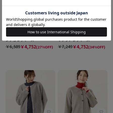
BRICK HOUSE
BRICK HOUSE
アウター ワイドシルエット ポ
アウター Wフェイス ニット ジ
ンチョ レディース
ャケット レディース
￥6,589
￥4,752
￥7,249
￥4,752
(27%OFF)
(34%OFF)