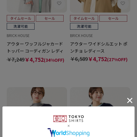
BRICK HOUSE
BRICK HOUSE
アウター ワッフルジャカード
アウター ワイドシルエット ポ
トッパー コーディガン レディ
ンチョ レディース
ース
￥6,589
￥4,752
￥7,249
￥4,752
(27%OFF)
(34%OFF)