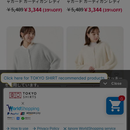
ャカード カーディガン レディ
ャカード カーディガン レディ
ース
ース
￥5,489
￥3,344
￥5,489
￥3,344
(39%OFF)
(39%OFF)
当社のウェブサイトでは、お客様の利便性向上のためにクッキー
を利用しています。
本ウェブサイトをこのままご利用になる場合、クッキーの使用に
同意いただいたものとみなします。
クッキーを通じて収集する情報には、「お客様個人を特定できる
Pitta Re:)
Pitta Re:)
情報」は一切含まれておりません。詳細は
クッキーポリシーをご
【Pitta Re:)】 ニット スパン
【Pitta Re:)】 ニット スパン
確認ください
。
コール クルーネック カーディ
コール クルーネック カーディ
ガン レディース
ガン レディース
他のアイテムを探す
こだわり検索
OK
￥5,049
￥3,344
￥5,049
￥3,344
(33%OFF)
(33%OFF)