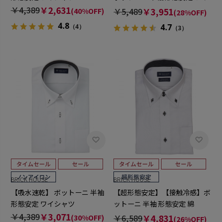
シャツ
￥4,389
￥2,631
￥5,489
￥3,951
(40%OFF)
(28%OFF)
4.8
4.7
（4）
（3）
BRICK HOUSE
BRICK HOUSE
【吸水速乾】 ボットーニ 半袖
【超形態安定】【接触冷感】ボ
形態安定 ワイシャツ
ットーニ 半袖 形態安定 綿
100% ワイシャツ
￥4,389
￥3,071
￥6,589
￥4,831
(30%OFF)
(26%OFF)