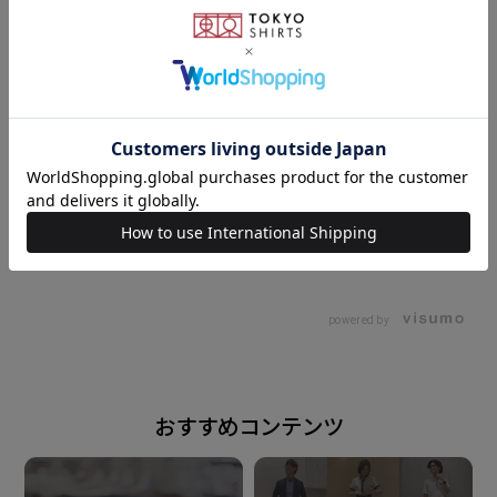
素材
本体：綿74% ポリエステル26%
リブ部分：綿78% ポリエステル22%
原産国
中国
160cm
S
158cm
M
注意点
※過度な摩擦は毛玉やほつれの 原因となります。着
powered by
用・洗濯時には 表面がざらついたものとの引掛け にご
注意の上お取り扱い下さい。
おすすめコンテンツ
※汗や雨などで濡れた状態や強い摩擦 等で、他の製品
に色移りする場合が ございます。ご注意ください。