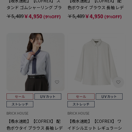
【吸水速乾】【COFREX】 ス
【吸水速乾】【COFREX】 配
タンド ゴムシャーリング ブラ
色ボウタイ ブラウス 長袖 レデ
ウス 長袖 レディースデザイン
ィースデザインシャツ
￥5,489
￥4,950
￥5,489
￥4,950
(9%OFF)
(9%OFF)
シャツ
BRICK HOUSE
BRICK HOUSE
【吸水速乾】【COFREX】 配
【吸水速乾】【COFREX】 ワ
色ボウタイ ブラウス 長袖 レデ
イドシルエット レギュラーシ