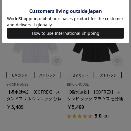
BRICK HOUSE
BRICK HOUSE
【吸水速乾】【COFREX】 ス
【吸水速乾】【COFREX】 ス
タンドフリル クレリック ひね
タンド タック ブラウス 七分袖
りピンタック ブラウス 七分袖
レディースデザインシャツ
￥5,489
￥5,489
レディースデザインシャツ
5.0
（3）