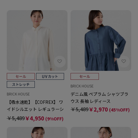
BRICK HOUSE
デニム風 ペプラム シャツブラ
BRICK HOUSE
ウス 長袖 レディース
【吸水速乾】【COFREX】 ワ
￥5,489
￥2,970
イドシルエット レギュラーシ
(45%OFF)
ャツ 長袖 レディースデザイン
￥5,489
￥4,950
(9%OFF)
シャツ