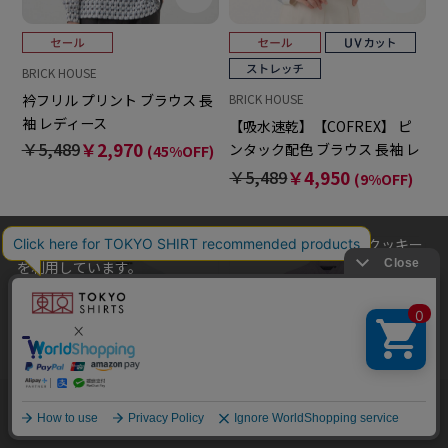
BRICK HOUSE
衿フリル プリント ブラウス 長
BRICK HOUSE
袖 レディース
【吸水速乾】【COFREX】 ピ
￥5,489
￥2,970
ンタック配色 ブラウス 長袖 レ
(45%OFF)
ディースデザインシャツ
￥5,489
￥4,950
(9%OFF)
当社のウェブサイトでは、お客様の利便性向上のためにクッキー
を利用しています。
本ウェブサイトをこのままご利用になる場合、クッキーの使用に
同意いただいたものとみなします。
クッキーを通じて収集する情報には、「お客様個人を特定できる
情報」は一切含まれておりません。詳細は
クッキーポリシーをご
確認ください
。
他のアイテムを探す
こだわり検索
OK