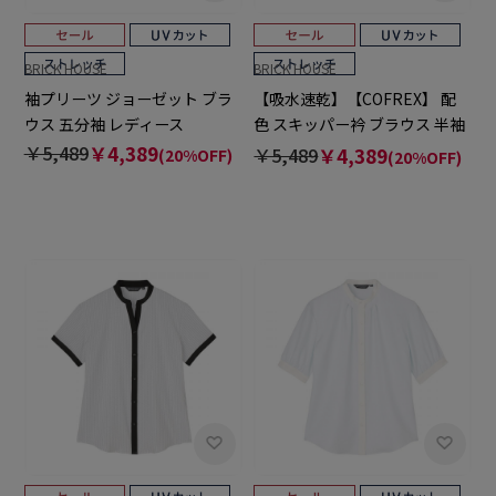
BRICK HOUSE
BRICK HOUSE
袖プリーツ ジョーゼット ブラ
【吸水速乾】【COFREX】 配
ウス 五分袖 レディース
色 スキッパー衿 ブラウス 半袖
レディースデザインシャツ
￥5,489
￥4,389
￥5,489
￥4,389
(20%OFF)
(20%OFF)