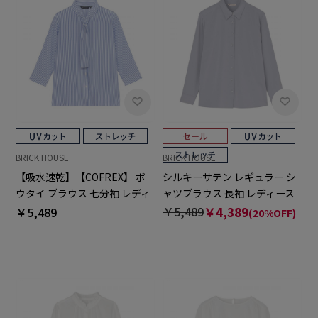
BRICK HOUSE
BRICK HOUSE
【吸水速乾】【COFREX】 ボ
シルキーサテン レギュラー シ
ウタイ ブラウス 七分袖 レディ
ャツブラウス 長袖 レディース
ースデザインシャツ
￥5,489
￥4,389
￥5,489
(20%OFF)