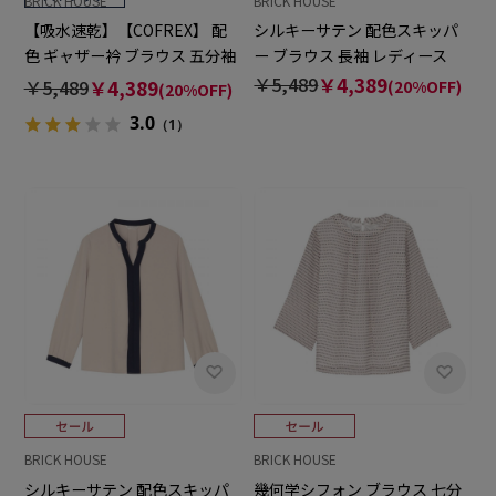
BRICK HOUSE
BRICK HOUSE
【吸水速乾】【COFREX】 配
シルキーサテン 配色スキッパ
色 ギャザー衿 ブラウス 五分袖
ー ブラウス 長袖 レディース
レディースデザインシャツ
￥5,489
￥4,389
￥5,489
￥4,389
(20%OFF)
(20%OFF)
3.0
（1）
BRICK HOUSE
BRICK HOUSE
シルキーサテン 配色スキッパ
幾何学シフォン ブラウス 七分