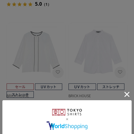
5.0
（1）
BRICK HOUSE
BRICK HOUSE
ストレッチジョーゼット 配色
【吸水速乾】【COFREX】 ス
クルーネック タックブラウス
タンド ピコレース ブラウス 七
七分袖 レディース
分袖 レディースデザインシャ
￥5,489
￥5,489
￥4,389
(20%OFF)
ツ
4.0
（1）