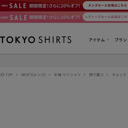
アイテム
ブラン
TOP
>
MEN'S(メンズ)
>
半袖-ワイシャツ
>
柄で選ぶ
>
チェック