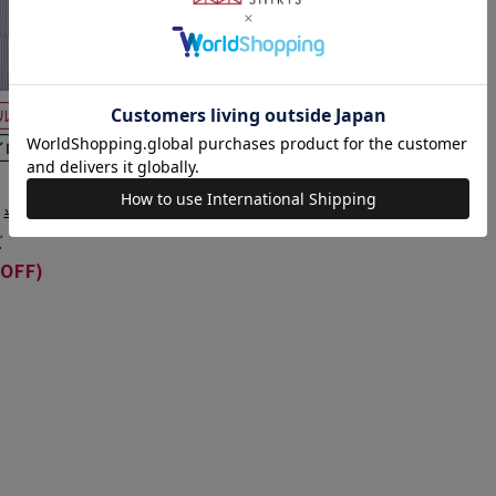
 半袖 形態安
ズ
OFF)