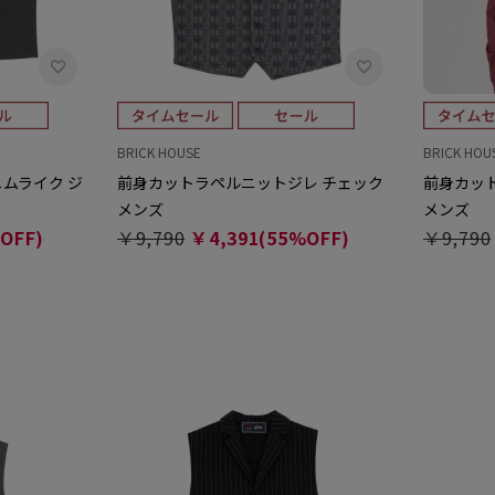
BRICK HOUSE
BRICK HOU
ニムライク ジ
前身カットラペルニットジレ チェック
前身カッ
メンズ
メンズ
OFF)
￥9,790
￥4,391(55%OFF)
￥9,790