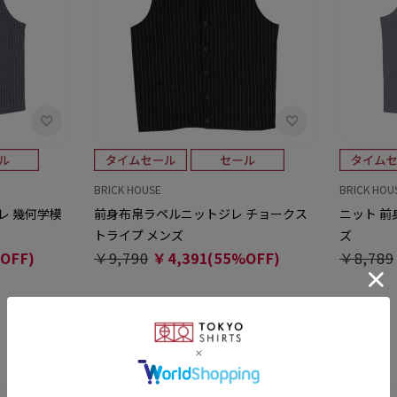
BRICK HOUSE
BRICK HOU
レ 幾何学模
前身布帛ラペルニットジレ チョークス
ニット 前
トライプ メンズ
ズ
OFF)
￥9,790
￥4,391(55%OFF)
￥8,789