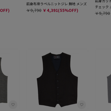
前身カッ
前身布帛ラペルニットジレ 無地 メンズ
チェック 
OFF)
￥9,790
￥4,391(55%OFF)
￥9,790