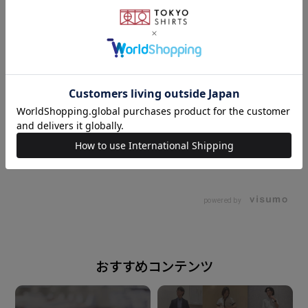
ポケットも付いて機能面も抜群な アイテムは秋から活
躍してくれる一枚。
素材
ポリエステル80% レーヨン20%
原産国
152cm
M
162cm
L
中国
powered by
注意点
※過度な摩擦は毛玉やほつれの 原因となります。着
おすすめコンテンツ
用・洗濯時には 表面がざらついたものとの引掛け にご
注意の上お取り扱い下さい。