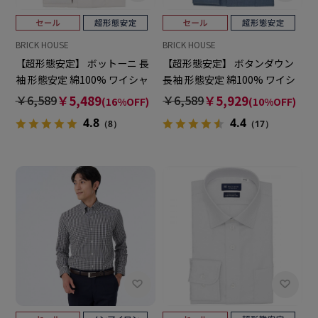
BRICK HOUSE
BRICK HOUSE
【超形態安定】 ボットーニ 長
【超形態安定】 ボタンダウン
袖 形態安定 綿100% ワイシャ
長袖 形態安定 綿100% ワイシ
ツ
ャツ
￥6,589
￥5,489
￥6,589
￥5,929
(16%OFF)
(10%OFF)
4.8
4.4
（8）
（17）