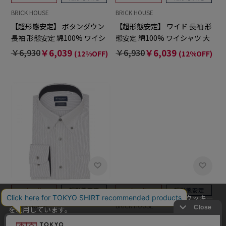
BRICK HOUSE
BRICK HOUSE
【超形態安定】 ボタンダウン
【超形態安定】 ワイド 長袖 形
長袖 形態安定 綿100% ワイシ
態安定 綿100% ワイシャツ 大
ャツ 大きいサイズ
きいサイズ
￥6,930
￥6,039
￥6,930
￥6,039
(12%OFF)
(12%OFF)
当社のウェブサイトでは、お客様の利便性向上のためにクッキー
を利用しています。
本ウェブサイトをこのままご利用になる場合、クッキーの使用に