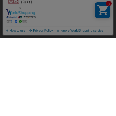
同意いただいたものとみなします。
クッキーを通じて収集する情報には、「お客様個人を特定できる
BRICK HOUSE
BRICK HOUSE
情報」は一切含まれておりません。詳細は
クッキーポリシーをご
【超形態安定】 ボタンダウン
【超形態安定】 ボットーニ 長
確認ください
。
長袖 形態安定 綿100% ワイシ
袖 形態安定 綿100% ワイシャ
他のアイテムを探す
こだわり検索
ャツ 大きいサイズ
ツ 大きいサイズ
OK
￥6,930
￥6,039
￥6,930
￥6,039
(12%OFF)
(12%OFF)
BRICK HOUSE
BRICK HOUSE