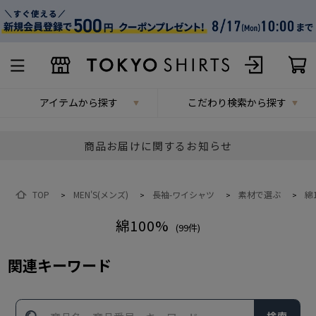
アイテムから探す
こだわり検索から探す
商品お届けに関するお知らせ
TOP
MEN'S(メンズ)
長袖-ワイシャツ
素材で選ぶ
綿
>
>
>
>
綿100%
(
99
件)
関連キーワード