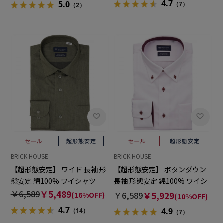
4.7
5.0
（7）
（2）
BRICK HOUSE
BRICK HOUSE
【超形態安定】 ワイド 長袖 形
【超形態安定】 ボタンダウン
態安定 綿100% ワイシャツ
長袖 形態安定 綿100% ワイシ
ャツ
￥6,589
￥5,489
￥6,589
￥5,929
(16%OFF)
(10%OFF)
4.7
4.9
（14）
（7）