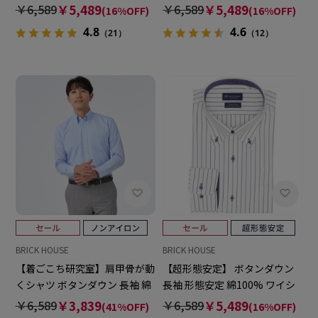
ャツ
ャツ
￥6,589
￥5,489
￥6,589
￥5,489
(16%OFF)
(16%OFF)
4.8
4.6
（21）
（12）
BRICK HOUSE
BRICK HOUSE
【着ごこち研究室】肩甲骨が動
【超形態安定】 ボタンダウン
くシャツ ボタンダウン 長袖 綿
長袖 形態安定 綿100% ワイシ
100% 形態安定 ワイシャツ
ャツ
￥6,589
￥3,839
￥6,589
￥5,489
(41%OFF)
(16%OFF)