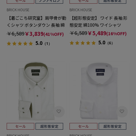
BRICK HOUSE
BRICK HOUSE
【着ごこち研究室】肩甲骨が動
【超形態安定】 ワイド 長袖 形
くシャツ ボタンダウン 長袖 綿
態安定 綿100% ワイシャツ
100% 形態安定 ワイシャツ
￥6,589
￥5,489
￥6,589
￥3,839
(16%OFF)
(41%OFF)
5.0
5.0
（6）
（1）
BRICK HOUSE
BRICK HOUSE