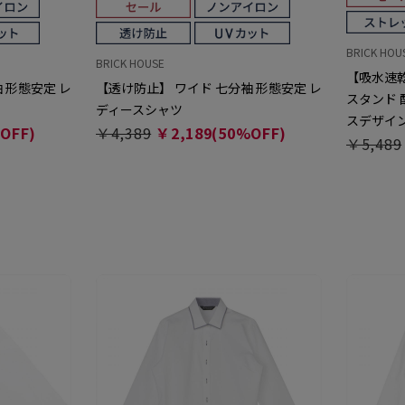
BRICK HOU
BRICK HOUSE
【吸水速乾
 形態安定 レ
【透け防止】 ワイド 七分袖 形態安定 レ
スタンド 
ディースシャツ
スデザイ
OFF)
￥4,389
￥2,189(50%OFF)
￥5,489