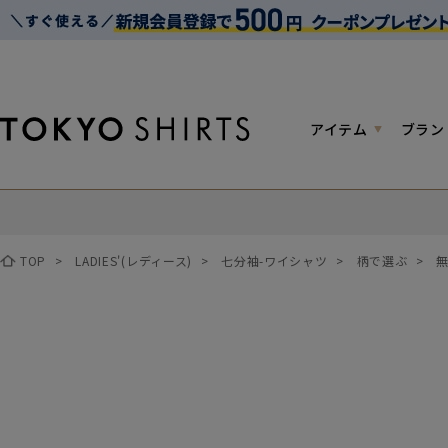
アイテム
ブラン
TOP
>
LADIES'(レディース)
>
七分袖-ワイシャツ
>
柄で選ぶ
>
無