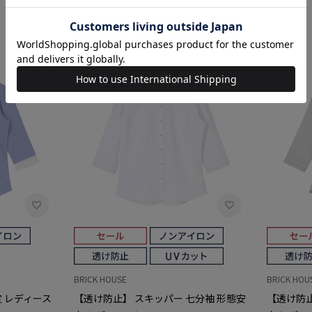
BRICK HOUSE
BRICK HOU
定 レディース
【透け防止】 スキッパー 七分袖 形態安
【透け防止