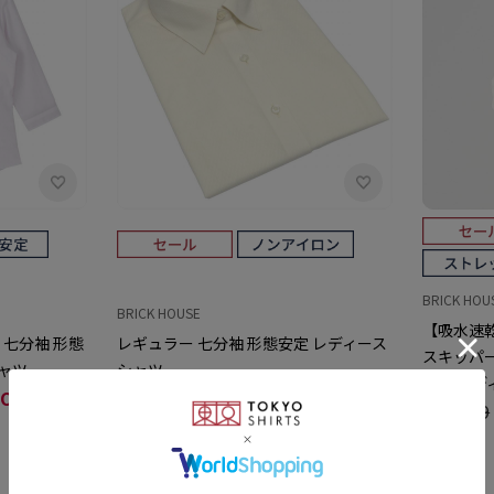
BRICK HOU
BRICK HOUSE
【吸水速乾
 七分袖 形態
レギュラー 七分袖 形態安定 レディース
スキッパー
シャツ
シャツ
分袖 レ
OFF)
￥4,180
￥2,189(47%OFF)
￥5,489