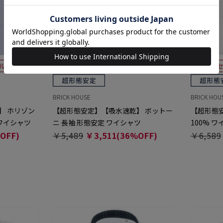
BRICK HOUSE
BRICK HOU
】 ホリゾン
【超形態安定】【吸水速乾】 ボットー
【超形態安
 ワイシャツ
ニ 長袖 形態安定 ワイシャツ
100% 
OFF)
￥5,489
￥3,511(36%OFF)
￥6,589