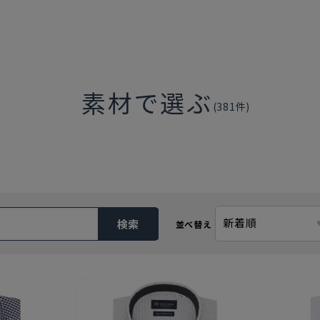
素材で選ぶ
(
381
件)
新着順
検索
並べ替え