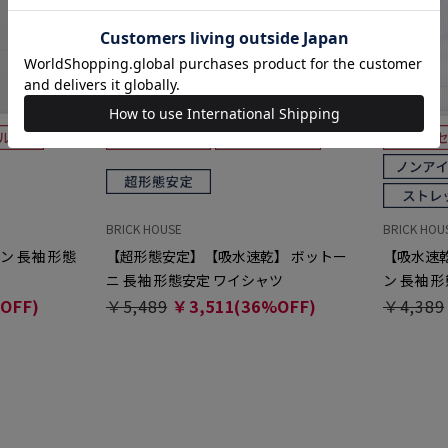
BRICK HOUSE
BRICK HOU
ン 長袖 形態
【超形態安定】【吸水速乾】 ボットー
【吸水速乾
ニ 長袖 形態安定 ワイシャツ
ン 長袖 
OFF)
￥5,489
￥3,511(36%OFF)
￥4,389