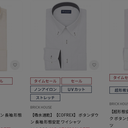
BRICK HOU
BRICK HOUSE
【超形態
ン 長袖 形態
【吸水速乾】【COFREX】 ボタンダウ
ク ボタン
ン 長袖 形態安定 ワイシャツ
ツ