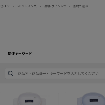
TOP
>
MEN'S(メンズ)
>
長袖-ワイシャツ
>
素材で選ぶ
関連キーワード