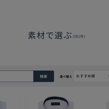
素材で選ぶ
(
381
件)
おすすめ順
検索
並べ替え