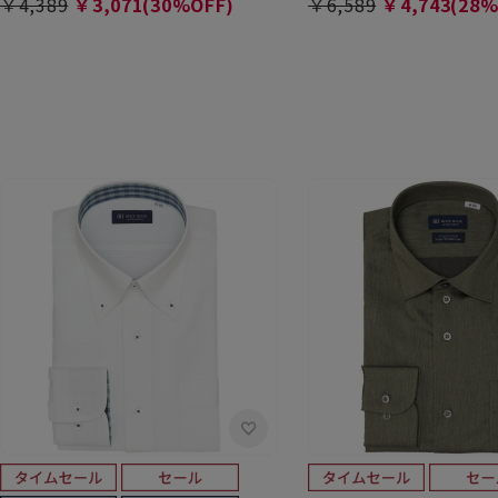
￥4,389
￥3,071(30%OFF)
￥6,589
￥4,743(28%