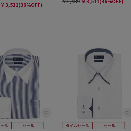
￥5,489
￥3,511(36%OFF)
￥3,511(36%OFF)