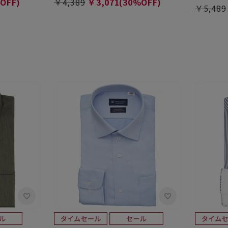
OFF)
￥4,389
￥3,071(30%OFF)
￥5,489