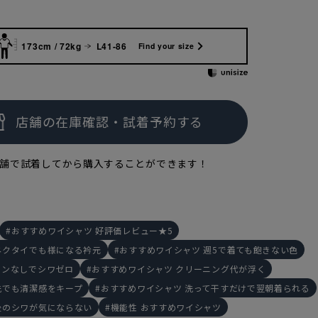
173cm / 72kg
L41-86
Find your size
舗で試着してから購入することができます！
おすすめワイシャツ 好評価レビュー★5
ネクタイでも様になる衿元
おすすめワイシャツ 週5で着ても飽きない色
ロンなしでシワゼロ
おすすめワイシャツ クリーニング代が浮く
先でも清潔感をキープ
おすすめワイシャツ 洗って干すだけで翌朝着られる
後のシワが気にならない
機能性 おすすめワイシャツ