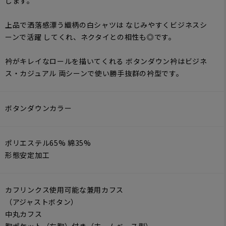
します。
上品で洒落感漂う織柄の白シャツは なじみやすくビジネスシ
ーンで活躍 してくれ、ネクタイとの相性も◎です。
衿がキレイなロールを描いてくれる ボタンダウン衿はビジネ
ス・カジュアル 両シーンで使い勝手抜群の衿型です。
ボタンダウンカラー
ポリエステル65% 綿35%
形態安定加工
カフリンクス使用可能な兼用カフス
（アジャストボタン）
中丸カフス