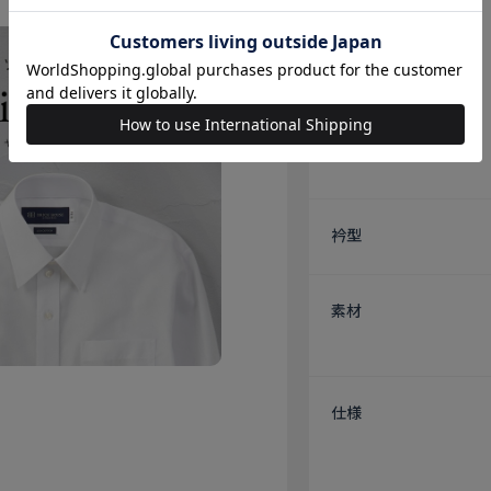
衿型
素材
仕様