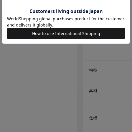
衿型
素材
仕様