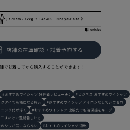
173cm / 72kg
L41-86
Find your size
170cm
M
174cm
M
16
舗で試着してから購入することができます！
おすすめワイシャツ 好評価レビュー★5
ビジネス おすすめワイシャツ
ネクタイでも様になる衿元
おすすめワイシャツ アイロンなしでシワゼロ
ーニング代が浮く
おすすめワイシャツ 出張先でも清潔感をキープ
て干すだけで翌朝着られる
後のシワが気にならない
おすすめワイシャツ 速乾