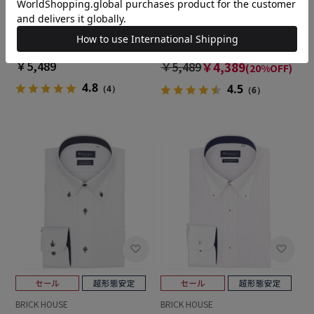
BRICK HOUSE
BRICK HOUSE
【超形態安定】【吸水速乾】
【超形態安定】【吸水速乾】
ボタンダウン 長袖 形態安定 ワ
ボタンダウン 長袖 形態安定 ワ
イシャツ
イシャツ
￥5,489
￥5,489
￥4,389
(20%OFF)
4.8
4.5
（4）
（6）
BRICK HOUSE
BRICK HOUSE