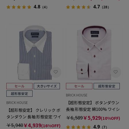
4.7
4.8
（28）
（4）
BRICK HOUSE
【超形態安定】 ボタンダウン
BRICK HOUSE
長袖 形態安定 綿100% ワイシ
【超形態安定】 クレリック ボ
ャツ
タンダウン 長袖 形態安定 ワイ
￥6,589
￥5,929
(10%OFF)
シャツ 大きいサイズ
￥5,940
￥4,939
(16%OFF)
4.9
（7）