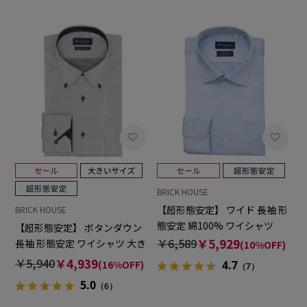
BRICK HOUSE
【超形態安定】 ワイド 長袖 形
BRICK HOUSE
態安定 綿100% ワイシャツ
【超形態安定】 ボタンダウン
￥6,589
￥5,929
長袖 形態安定 ワイシャツ 大き
(10%OFF)
いサイズ
￥5,940
￥4,939
(16%OFF)
4.7
（7）
5.0
（6）