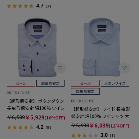
4.7
（3）
BRICK HOUSE
【超形態安定】 ボタンダウン
BRICK HOUSE
長袖 形態安定 綿100% ワイシ
【超形態安定】 ワイド 長袖 形
ャツ
態安定 綿100% ワイシャツ 大
￥6,589
￥5,929
(10%OFF)
きいサイズ
￥6,930
￥6,039
(12%OFF)
4.2
（9）
3.0
（1）