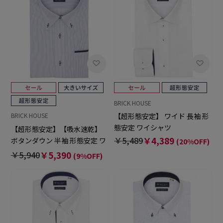
BRICK HOUSE
【超形態安定】 ワイド 長袖 形
BRICK HOUSE
態安定 ワイシャツ
【超形態安定】【吸水速乾】
￥5,489
￥4,389
ボタンダウン 半袖 形態安定 ワ
(20%OFF)
イシャツ 大きいサイズ
￥5,940
￥5,390
(9%OFF)