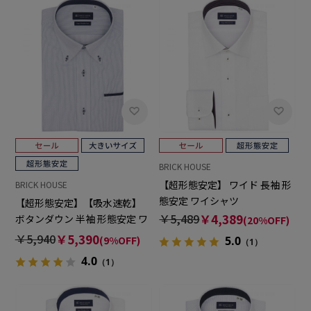
BRICK HOUSE
【超形態安定】 ワイド 長袖 形
BRICK HOUSE
態安定 ワイシャツ
【超形態安定】【吸水速乾】
￥5,489
￥4,389
ボタンダウン 半袖 形態安定 ワ
(20%OFF)
イシャツ 大きいサイズ
￥5,940
￥5,390
(9%OFF)
5.0
（1）
4.0
（1）