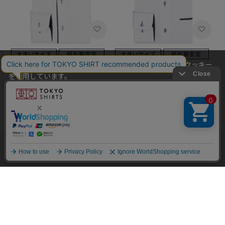
当社のウェブサイトでは、お客様の利便性向上のためにクッキー
BRICK HOUSE
BRICK HOUSE
を利用しています。
【超形態安定】【吸水速乾】
【超形態安定】【吸水速乾】
本ウェブサイトをこのままご利用になる場合、クッキーの使用に
ボタンダウン 長袖 形態安定 ワ
ボタンダウン 長袖 形態安定 ワ
同意いただいたものとみなします。
イシャツ 大きいサイズ
イシャツ 大きいサイズ
￥5,940
￥5,940
クッキーを通じて収集する情報には、「お客様個人を特定できる
情報」は一切含まれておりません。詳細は
クッキーポリシーをご
確認ください
。
他のアイテムを探す
こだわり検索
OK