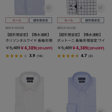
BRICK HOUSE
BRICK HOUSE
【超形態安定】【吸水速乾】
【超形態安定】【吸水速乾】
ホリゾンタルワイド 長袖 形態
ボットーニ 長袖 形態安定 ワイ
安定 ワイシャツ
シャツ
￥5,489
￥4,389
￥5,489
￥4,389
(20%OFF)
(20%OFF)
3.9
4.7
（14）
（3）