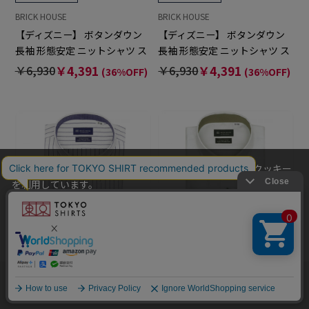
BRICK HOUSE
BRICK HOUSE
【ディズニー】 ボタンダウン
【ディズニー】 ボタンダウン
長袖 形態安定 ニットシャツ ス
長袖 形態安定 ニットシャツ ス
トレッチ 大きいサイズ
トレッチ 大きいサイズ
￥6,930
￥4,391
￥6,930
￥4,391
(36%OFF)
(36%OFF)
当社のウェブサイトでは、お客様の利便性向上のためにクッキー
を利用しています。
本ウェブサイトをこのままご利用になる場合、クッキーの使用に
同意いただいたものとみなします。
クッキーを通じて収集する情報には、「お客様個人を特定できる
情報」は一切含まれておりません。詳細は
クッキーポリシーをご
確認ください
。
他のアイテムを探す
こだわり検索
OK
BRICK HOUSE
BRICK HOUSE