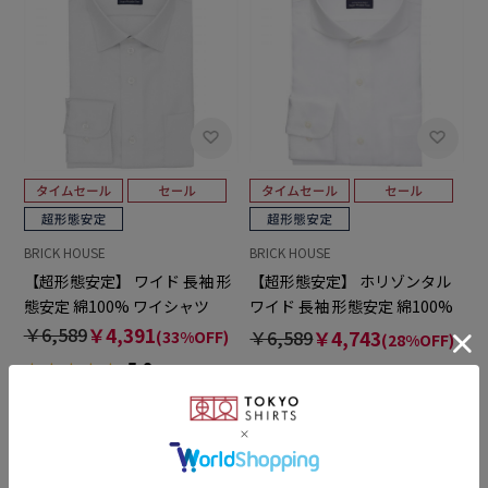
BRICK HOUSE
BRICK HOUSE
【超形態安定】 ワイド 長袖 形
【超形態安定】 ホリゾンタル
態安定 綿100% ワイシャツ
ワイド 長袖 形態安定 綿100%
ワイシャツ
￥6,589
￥4,391
￥6,589
￥4,743
(33%OFF)
(28%OFF)
5.0
4.8
（6）
（19）