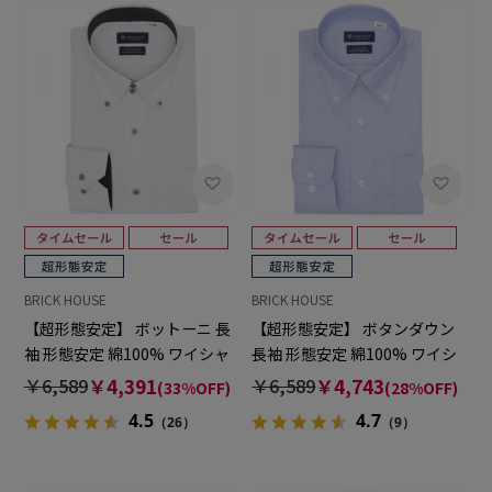
BRICK HOUSE
BRICK HOUSE
【超形態安定】 ボットーニ 長
【超形態安定】 ボタンダウン
袖 形態安定 綿100% ワイシャ
長袖 形態安定 綿100% ワイシ
ツ
ャツ
￥6,589
￥4,391
￥6,589
￥4,743
(33%OFF)
(28%OFF)
4.5
4.7
（26）
（9）