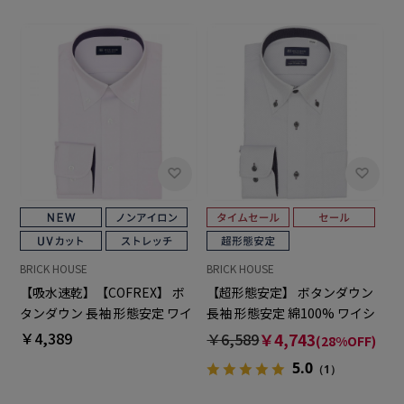
BRICK HOUSE
BRICK HOUSE
【吸水速乾】【COFREX】 ボ
【超形態安定】 ボタンダウン
タンダウン 長袖 形態安定 ワイ
長袖 形態安定 綿100% ワイシ
シャツ
ャツ
￥4,389
￥6,589
￥4,743
(28%OFF)
5.0
（1）