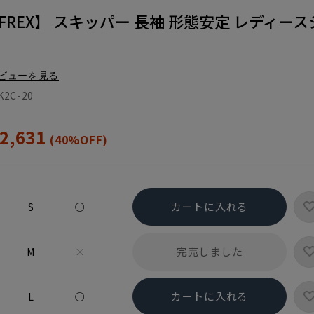
REX】 スキッパー 長袖 形態安定 レディース
ビューを見る
K2C-20
2,631
(40%OFF)
カートに入れる
S
○
完売しました
M
×
カートに入れる
L
○