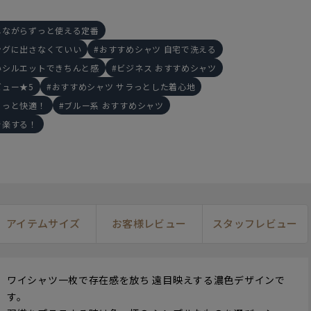
しながらずっと使える定番
ングに出さなくていい
おすすめシャツ 自宅で洗える
いシルエットできちんと感
ビジネス おすすめシャツ
ビュー★5
おすすめシャツ サラっとした着心地
らっと快適！
ブルー系 おすすめシャツ
で楽する！
160cm
M
145cm
S
16
アイテムサイズ
お客様レビュー
スタッフレビュー
ワイシャツ一枚で存在感を放ち 遠目映えする濃色デザインで
す。