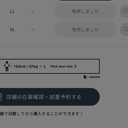
完売しました
LL
×
完売しました
XL
×
160cm / 57kg
L
Find your size
舗で試着してから購入することができます！