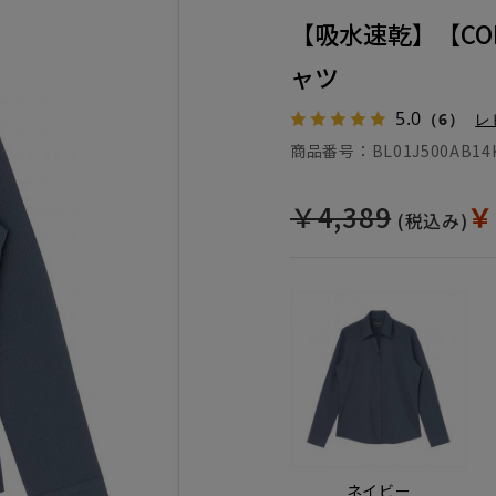
【吸水速乾】【COF
ャツ
5.0
（6）
レ
商品番号：
BL01J500AB14
￥4,389
￥
(税込み)
ネイビー