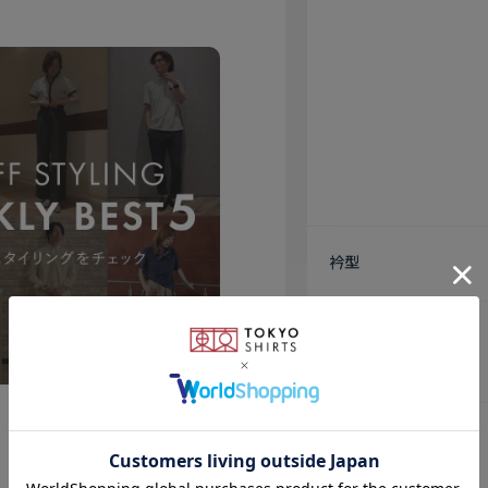
衿型
素材
仕様