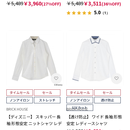
ャツ 長袖 レディースデザイン
ツ
￥5,489
￥3,960
￥5,489
￥3,511
(27%OFF)
(36%OFF)
シャツ
5.0
（1）
BRICK HOUSE
BRICK HOUSE
【ディズニー】 スキッパー 長
【透け防止】 ワイド 長袖 形態
袖 形態安定 ニットシャツ レデ
安定 レディースシャツ