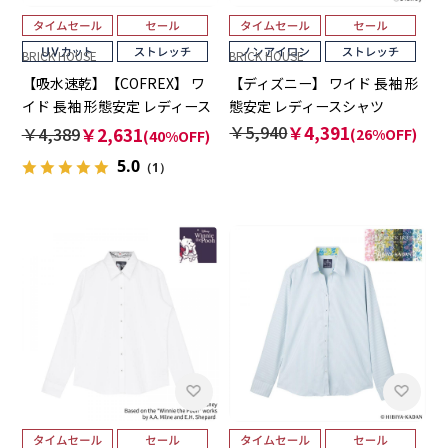
BRICK HOUSE
BRICK HOUSE
【吸水速乾】【COFREX】 ワ
【ディズニー】 ワイド 長袖 形
イド 長袖 形態安定 レディース
態安定 レディースシャツ
シャツ
￥5,940
￥4,391
￥4,389
￥2,631
(26%OFF)
(40%OFF)
5.0
（1）