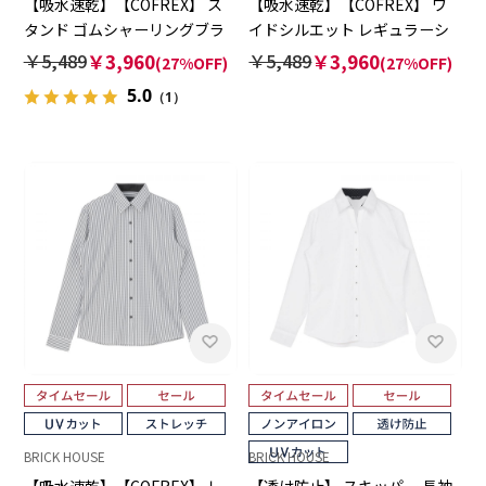
【吸水速乾】【COFREX】 ス
【吸水速乾】【COFREX】 ワ
タンド ゴムシャーリングブラ
イドシルエット レギュラーシ
ウス 長袖 レディースデザイン
ャツ 長袖 レディースデザイン
￥5,489
￥3,960
￥5,489
￥3,960
(27%OFF)
(27%OFF)
シャツ
シャツ
5.0
（1）
BRICK HOUSE
BRICK HOUSE
【吸水速乾】【COFREX】 レ
【透け防止】 スキッパー 長袖