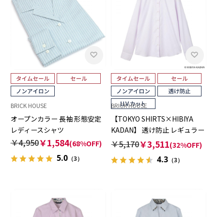
BRICK HOUSE
BRICK HOUSE
オープンカラー 長袖 形態安定
【TOKYO SHIRTS×HIBIYA
レディースシャツ
KADAN】 透け防止 レギュラー
長袖 形態安定 レディースシャ
￥4,950
￥1,584
￥5,170
￥3,511
(68%OFF)
(32%OFF)
ツ
5.0
4.3
（3）
（3）