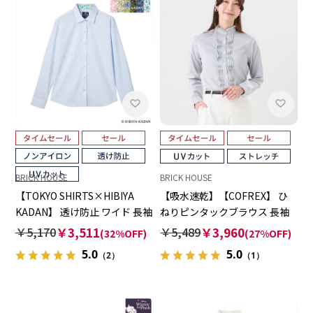
BRICK HOUSE
BRICK HOUSE
【TOKYO SHIRTS×HIBIYA
【吸水速乾】【COFREX】 ひ
KADAN】 透け防止 ワイド 長袖
ねりピンタックブラウス 長袖
形態安定 レディースシャツ
レディースデザインシャツ
￥5,170
￥3,511
￥5,489
￥3,960
(32%OFF)
(27%OFF)
5.0
5.0
（2）
（1）