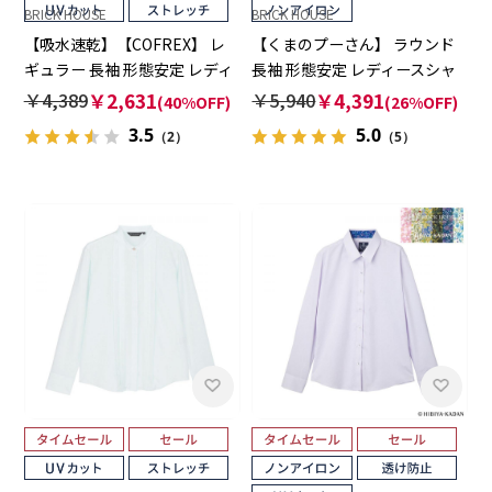
BRICK HOUSE
BRICK HOUSE
【吸水速乾】【COFREX】 レ
【くまのプーさん】 ラウンド
ギュラー 長袖 形態安定 レディ
長袖 形態安定 レディースシャ
ースシャツ
ツ
￥4,389
￥2,631
￥5,940
￥4,391
(40%OFF)
(26%OFF)
3.5
5.0
（2）
（5）