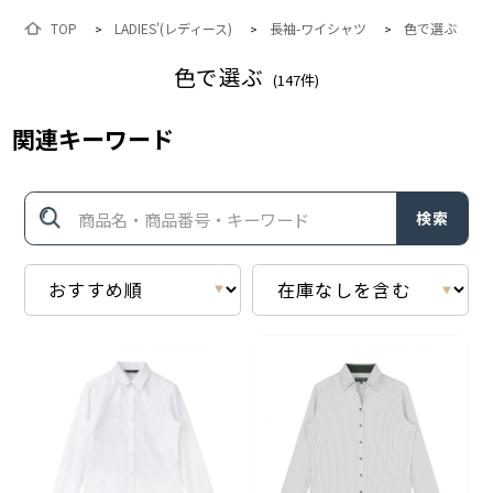
TOP
LADIES'(レディース)
長袖-ワイシャツ
色で選ぶ
>
>
>
色で選ぶ
(
147
件)
関連キーワード
検索