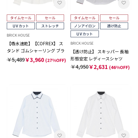
BRICK HOUSE
【吸水速乾】【COFREX】 ス
BRICK HOUSE
タンド ゴムシャーリング ブラ
【透け防止】 スキッパー 長袖
ウス 長袖 レディースデザイン
形態安定 レディースシャツ
￥5,489
￥3,960
(27%OFF)
シャツ
￥4,950
￥2,631
(46%OFF)