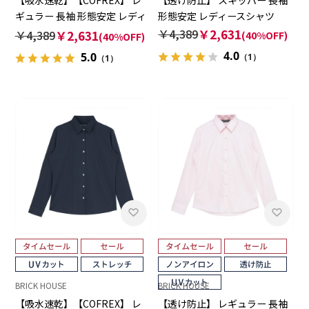
ギュラー 長袖 形態安定 レディ
形態安定 レディースシャツ
ースシャツ
￥4,389
￥2,631
￥4,389
￥2,631
(40%OFF)
(40%OFF)
4.0
5.0
（1）
（1）
BRICK HOUSE
BRICK HOUSE
【吸水速乾】【COFREX】 レ
【透け防止】 レギュラー 長袖