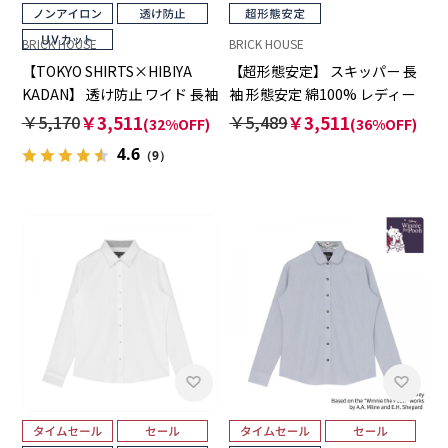
BRICK HOUSE
BRICK HOUSE
【TOKYO SHIRTS×HIBIYA
【超形態安定】 スキッパー 長
KADAN】 透け防止 ワイド 長袖
袖 形態安定 綿100% レディー
形態安定 レディースシャツ
スシャツ
￥5,170
￥3,511
￥5,489
￥3,511
(32%OFF)
(36%OFF)
4.6
（9）