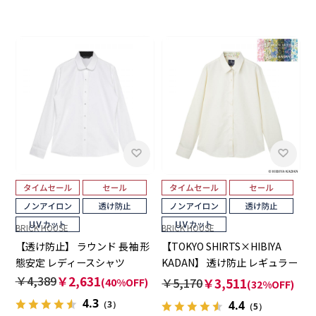
BRICK HOUSE
BRICK HOUSE
【透け防止】 ラウンド 長袖 形
【TOKYO SHIRTS×HIBIYA
態安定 レディースシャツ
KADAN】 透け防止 レギュラー
長袖 形態安定 レディースシャ
￥4,389
￥2,631
￥5,170
￥3,511
(40%OFF)
(32%OFF)
ツ
4.3
4.4
（3）
（5）