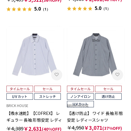
(36%OFF)
5.0
5.0
（1）
（1）
BRICK HOUSE
BRICK HOUSE
【吸水速乾】【COFREX】 レ
【透け防止】 ワイド 長袖 形態
ギュラー 長袖 形態安定 レディ
安定 レディースシャツ
ースシャツ
￥4,950
￥3,071
￥4,389
￥2,631
(37%OFF)
(40%OFF)