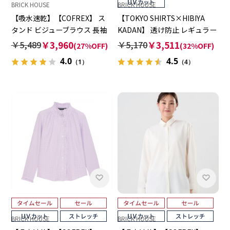
BRICK HOUSE
BRICK HOUSE
【吸水速乾】【COFREX】 ス
【TOKYO SHIRTS×HIBIYA
タンド ビジューブラウス 長袖
KADAN】 透け防止 レギュラー
レディースデザインシャツ
長袖 形態安定 レディースシャ
￥5,489
￥3,960
￥5,170
￥3,511
(27%OFF)
(32%OFF)
ツ
4.0
4.5
（1）
（4）
BRICK HOUSE
BRICK HOUSE