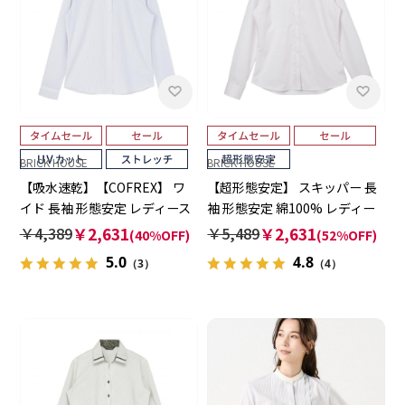
BRICK HOUSE
BRICK HOUSE
【吸水速乾】【COFREX】 ワ
【超形態安定】 スキッパー 長
イド 長袖 形態安定 レディース
袖 形態安定 綿100% レディー
シャツ
スシャツ
￥4,389
￥2,631
￥5,489
￥2,631
(40%OFF)
(52%OFF)
5.0
4.8
（3）
（4）