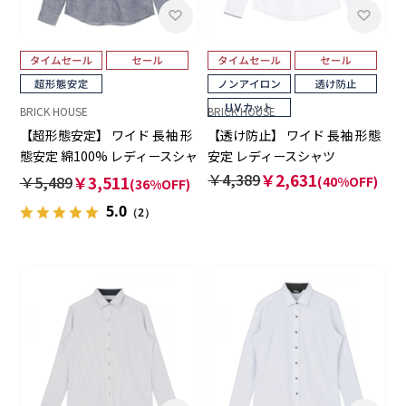
BRICK HOUSE
BRICK HOUSE
【超形態安定】 ワイド 長袖 形
【透け防止】 ワイド 長袖 形態
態安定 綿100% レディースシャ
安定 レディースシャツ
ツ
￥4,389
￥2,631
￥5,489
￥3,511
(40%OFF)
(36%OFF)
5.0
（2）