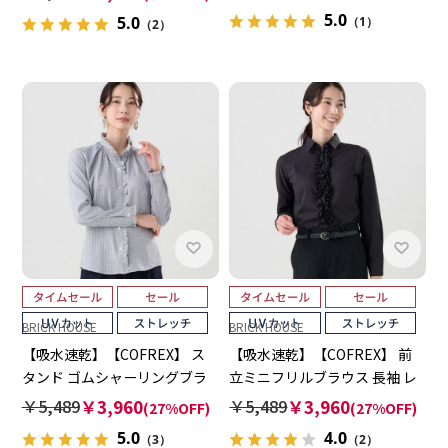
5.0
5.0
（1）
（2）
BRICK HOUSE
BRICK HOUSE
【吸水速乾】【COFREX】 ス
【吸水速乾】【COFREX】 前
タンド ゴムシャーリングブラ
立ミニフリルブラウス 長袖 レ
ウス 長袖 レディースデザイン
ディースデザインシャツ
￥5,489
￥3,960
￥5,489
￥3,960
(27%OFF)
(27%OFF)
シャツ
5.0
4.0
（3）
（2）