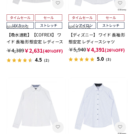
BRICK HOUSE
BRICK HOUSE
【吸水速乾】【COFREX】 ワ
【ディズニー】 ワイド 長袖 形
イド 長袖 形態安定 レディース
態安定 レディースシャツ
シャツ
￥5,940
￥4,391
￥4,389
￥2,631
(26%OFF)
(40%OFF)
5.0
4.5
（3）
（2）