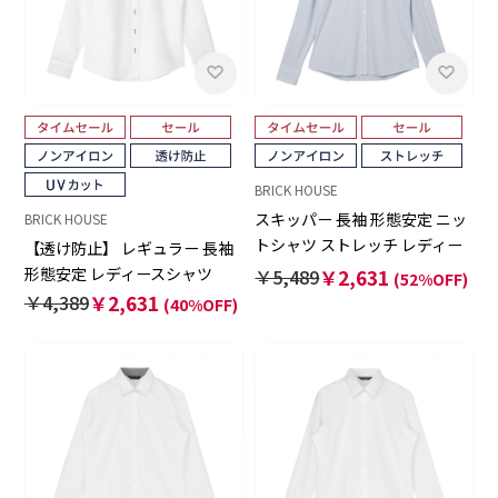
BRICK HOUSE
スキッパー 長袖 形態安定 ニッ
BRICK HOUSE
トシャツ ストレッチ レディー
【透け防止】 レギュラー 長袖
ス
形態安定 レディースシャツ
￥5,489
￥2,631
(52%OFF)
￥4,389
￥2,631
(40%OFF)