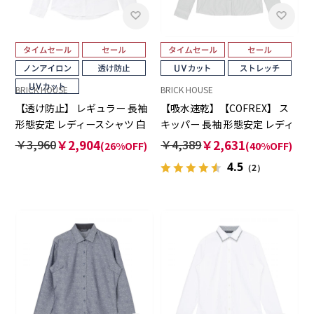
BRICK HOUSE
BRICK HOUSE
【透け防止】 レギュラー 長袖
【吸水速乾】【COFREX】 ス
形態安定 レディースシャツ 白
キッパー 長袖 形態安定 レディ
無地
ースシャツ
￥3,960
￥2,904
￥4,389
￥2,631
(26%OFF)
(40%OFF)
4.5
（2）