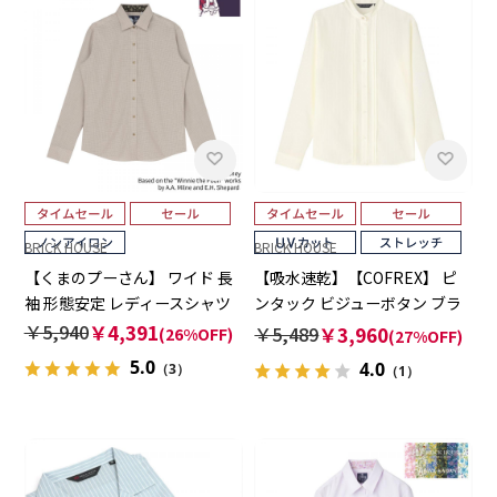
BRICK HOUSE
BRICK HOUSE
【くまのプーさん】 ワイド 長
【吸水速乾】【COFREX】 ピ
袖 形態安定 レディースシャツ
ンタック ビジューボタン ブラ
ウス 長袖 レディースデザイン
￥5,940
￥4,391
￥5,489
￥3,960
(26%OFF)
(27%OFF)
シャツ
5.0
4.0
（3）
（1）