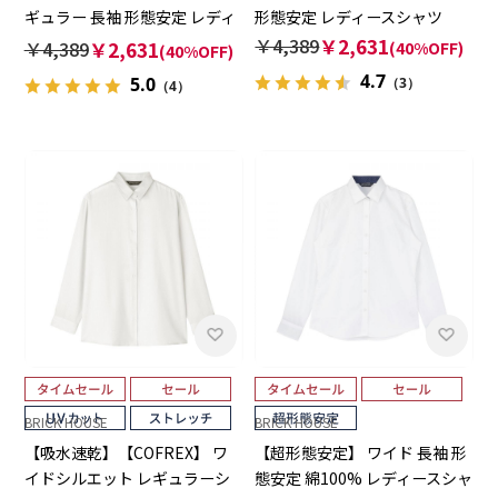
ギュラー 長袖 形態安定 レディ
形態安定 レディースシャツ
ースシャツ
￥4,389
￥2,631
￥4,389
￥2,631
(40%OFF)
(40%OFF)
4.7
5.0
（3）
（4）
BRICK HOUSE
BRICK HOUSE
【吸水速乾】【COFREX】 ワ
【超形態安定】 ワイド 長袖 形
イドシルエット レギュラーシ
態安定 綿100% レディースシャ