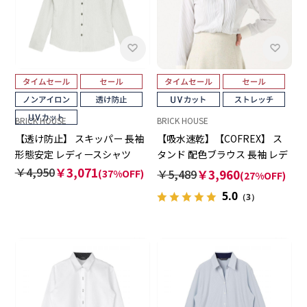
BRICK HOUSE
BRICK HOUSE
【透け防止】 スキッパー 長袖
【吸水速乾】【COFREX】 ス
形態安定 レディースシャツ
タンド 配色ブラウス 長袖 レデ
ィースデザインシャツ
￥4,950
￥3,071
￥5,489
￥3,960
(37%OFF)
(27%OFF)
5.0
（3）