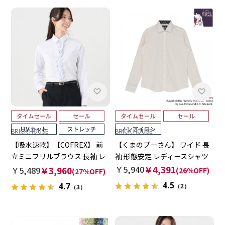
BRICK HOUSE
BRICK HOUSE
【吸水速乾】【COFREX】 前
【くまのプーさん】 ワイド 長
立ミニフリルブラウス 長袖 レ
袖 形態安定 レディースシャツ
ディースデザインシャツ
￥5,940
￥4,391
￥5,489
￥3,960
(26%OFF)
(27%OFF)
4.5
4.7
（2）
（3）