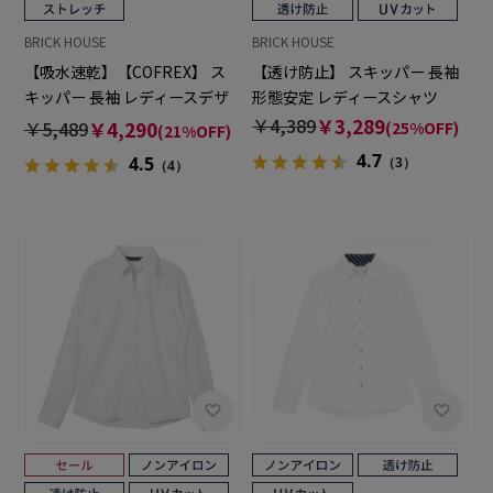
BRICK HOUSE
BRICK HOUSE
【吸水速乾】【COFREX】 ス
【透け防止】 スキッパー 長袖
キッパー 長袖 レディースデザ
形態安定 レディースシャツ
インシャツ
￥4,389
￥3,289
￥5,489
￥4,290
(25%OFF)
(21%OFF)
4.7
4.5
（3）
（4）