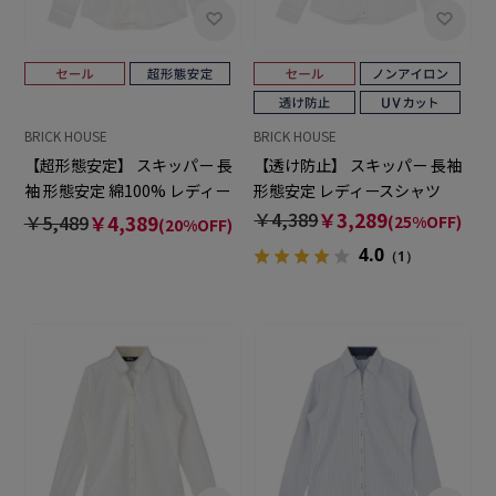
BRICK HOUSE
BRICK HOUSE
【超形態安定】 スキッパー 長
【透け防止】 スキッパー 長袖
袖 形態安定 綿100% レディー
形態安定 レディースシャツ
スシャツ
￥4,389
￥3,289
￥5,489
￥4,389
(25%OFF)
(20%OFF)
4.0
（1）