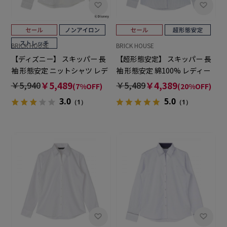
BRICK HOUSE
BRICK HOUSE
【ディズニー】 スキッパー 長
【超形態安定】 スキッパー 長
袖 形態安定 ニットシャツ レデ
袖 形態安定 綿100% レディー
ィースシャツ
スシャツ
￥5,940
￥5,489
￥5,489
￥4,389
(7%OFF)
(20%OFF)
3.0
5.0
（1）
（1）