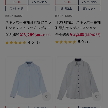
BRICK HOUSE
BRICK HOUSE
スキッパー 長袖 形態安定 ニッ
【透け防止】 スキッパー 長袖
トシャツ ストレッチ レディー
形態安定 レディースシャツ
ス
￥4,950
￥3,289
￥5,489
￥3,289
(33%OFF)
(40%OFF)
5.0
4.6
（1）
（5）