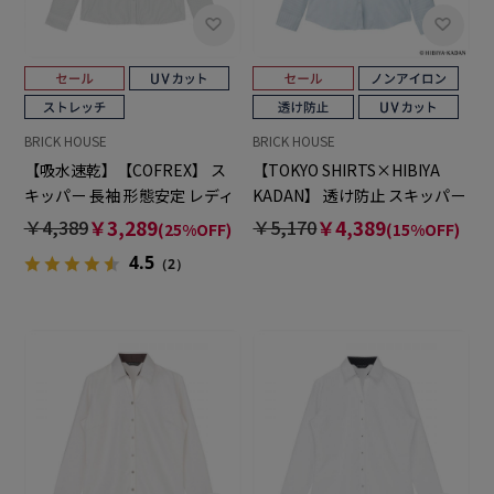
BRICK HOUSE
BRICK HOUSE
【吸水速乾】【COFREX】 ス
【TOKYO SHIRTS×HIBIYA
キッパー 長袖 形態安定 レディ
KADAN】 透け防止 スキッパー
ースシャツ
長袖 形態安定 レディースシャ
￥4,389
￥3,289
￥5,170
￥4,389
(25%OFF)
(15%OFF)
ツ
4.5
（2）