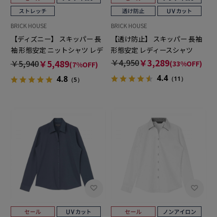
BRICK HOUSE
BRICK HOUSE
【ディズニー】 スキッパー 長
【透け防止】 スキッパー 長袖
袖 形態安定 ニットシャツ レデ
形態安定 レディースシャツ
ィースシャツ
￥4,950
￥3,289
￥5,940
￥5,489
(33%OFF)
(7%OFF)
4.4
4.8
（11）
（5）