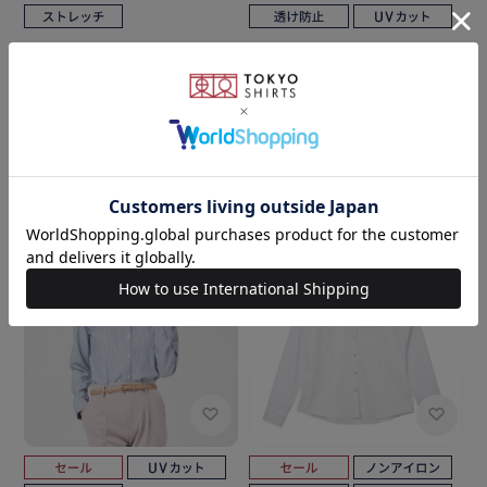
BRICK HOUSE
BRICK HOUSE
【吸水速乾】【COFREX】 ス
【透け防止】 スキッパー 長袖
キッパー 長袖 形態安定 レディ
形態安定 レディースシャツ
ースシャツ
￥4,389
￥3,289
￥4,389
￥3,289
(25%OFF)
(25%OFF)
4.7
5.0
（3）
（6）