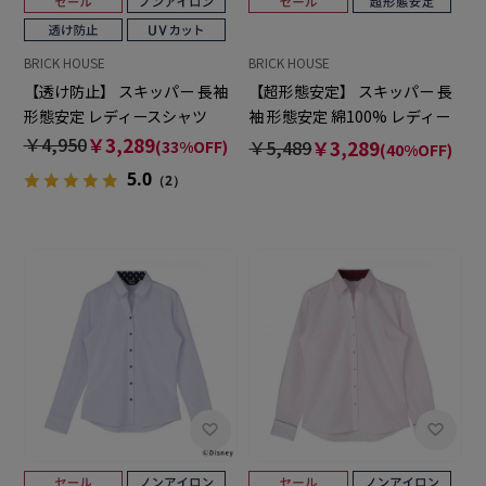
BRICK HOUSE
BRICK HOUSE
【透け防止】 スキッパー 長袖
【超形態安定】 スキッパー 長
形態安定 レディースシャツ
袖 形態安定 綿100% レディー
スシャツ
￥4,950
￥3,289
￥5,489
￥3,289
(33%OFF)
(40%OFF)
5.0
（2）