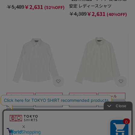
ス
安定 レディースシャツ
￥5,489
￥2,631
(52%OFF)
￥4,389
￥2,631
(40%OFF)
BRICK HOUSE
【吸水速乾】【COFREX】 ス
BRICK HOUSE
タンド ゴムシャーリング ブラ
【透け防止】 レギュラー 長袖
ウス 長袖 レディースデザイン