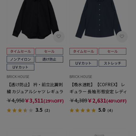
BRICK HOUSE
BRICK HOUSE
【透け防止】 衿・前立比翼刺
【吸水速乾】【COFREX】 レ
繍 カジュアルシャツ レギュラ
ギュラー 長袖 形態安定 レディ
ー 長袖 レディース
ースシャツ
￥4,950
￥3,511
￥4,389
￥2,631
(29%OFF)
(40%OFF)
3.5
5.0
（2）
（4）