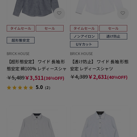
BRICK HOUSE
BRICK HOUSE
【超形態安定】 ワイド 長袖 形
【透け防止】 ワイド 長袖 形態
態安定 綿100% レディースシャ
安定 レディースシャツ
ツ
￥4,389
￥2,631
￥5,489
￥3,511
(40%OFF)
(36%OFF)
5.0
（2）