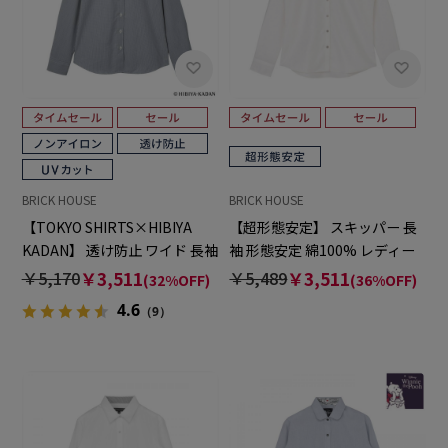
BRICK HOUSE
BRICK HOUSE
【TOKYO SHIRTS×HIBIYA
【超形態安定】 スキッパー 長
KADAN】 透け防止 ワイド 長袖
袖 形態安定 綿100% レディー
形態安定 レディースシャツ
スシャツ
￥5,170
￥3,511
￥5,489
￥3,511
(32%OFF)
(36%OFF)
4.6
（9）