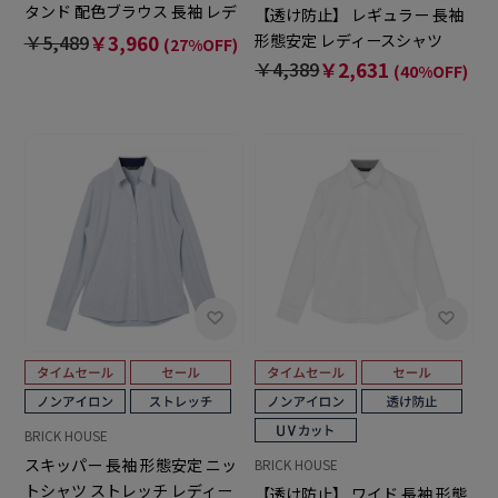
タンド 配色ブラウス 長袖 レデ
【透け防止】 レギュラー 長袖
ィースデザインシャツ
形態安定 レディースシャツ
￥5,489
￥3,960
(27%OFF)
￥4,389
￥2,631
(40%OFF)
BRICK HOUSE
スキッパー 長袖 形態安定 ニッ
BRICK HOUSE
トシャツ ストレッチ レディー
【透け防止】 ワイド 長袖 形態