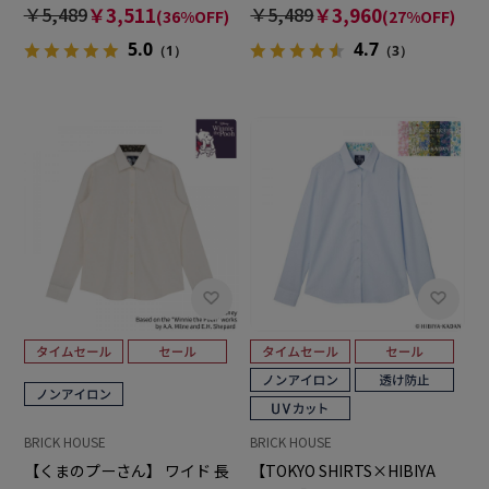
スシャツ
ディースデザインシャツ
￥5,489
￥3,511
￥5,489
￥3,960
(36%OFF)
(27%OFF)
5.0
4.7
（1）
（3）
BRICK HOUSE
BRICK HOUSE
【くまのプーさん】 ワイド 長
【TOKYO SHIRTS×HIBIYA