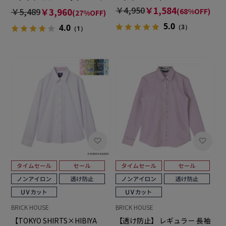
ウス 長袖 レディースデザイン
￥4,950
￥1,584
￥5,489
￥3,960
(68%OFF)
(27%OFF)
シャツ
5.0
4.0
（3）
（1）
BRICK HOUSE
BRICK HOUSE
【TOKYO SHIRTS×HIBIYA
【透け防止】 レギュラー 長袖