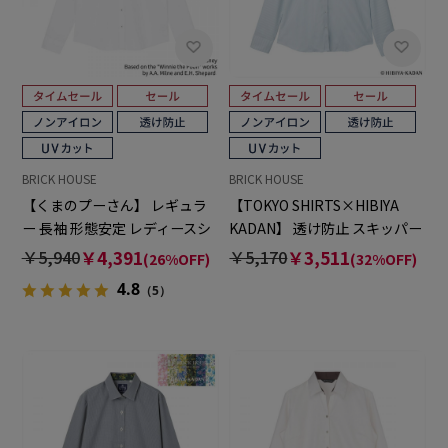
BRICK HOUSE
BRICK HOUSE
【くまのプーさん】 レギュラ
【TOKYO SHIRTS×HIBIYA
ー 長袖 形態安定 レディースシ
KADAN】 透け防止 スキッパー
ャツ 【透け防止】
長袖 形態安定 レディースシャ
￥5,940
￥4,391
￥5,170
￥3,511
(26%OFF)
(32%OFF)
ツ
4.8
（5）