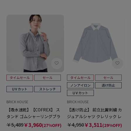
BRICK HOUSE
BRICK HOUSE
【吸水速乾】【COFREX】 ス
【透け防止】 前立比翼刺繍 カ
タンド ゴムシャーリングブラ
ジュアルシャツ クレリック レ
ウス 長袖 レディースデザイン
ギュラー 長袖 レディース
￥5,489
￥3,960
￥4,950
￥3,511
(27%OFF)
(29%OFF)
シャツ