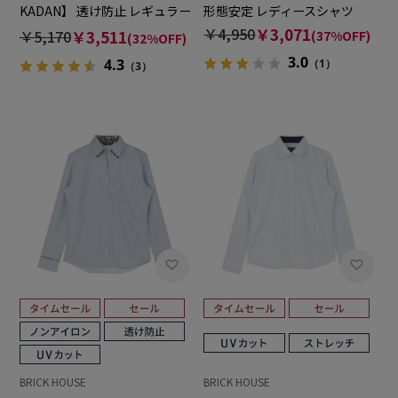
KADAN】 透け防止 レギュラー
形態安定 レディースシャツ
長袖 形態安定 レディースシャ
￥4,950
￥3,071
￥5,170
￥3,511
(37%OFF)
(32%OFF)
ツ
3.0
4.3
（1）
（3）
BRICK HOUSE
BRICK HOUSE