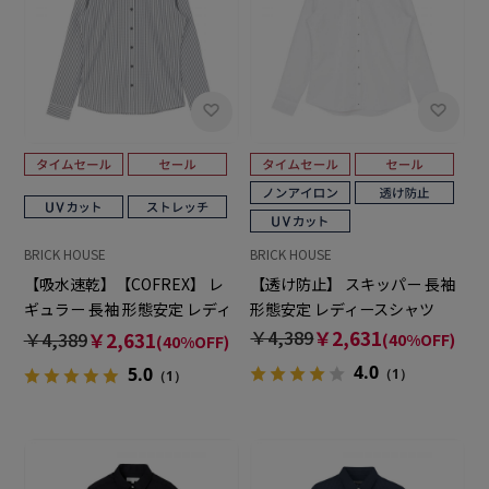
BRICK HOUSE
BRICK HOUSE
【吸水速乾】【COFREX】 レ
【透け防止】 スキッパー 長袖
ギュラー 長袖 形態安定 レディ
形態安定 レディースシャツ
ースシャツ
￥4,389
￥2,631
￥4,389
￥2,631
(40%OFF)
(40%OFF)
4.0
5.0
（1）
（1）