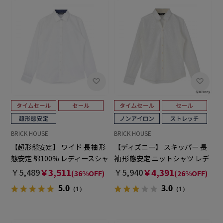
BRICK HOUSE
BRICK HOUSE
【超形態安定】 ワイド 長袖 形
【ディズニー】 スキッパー 長
態安定 綿100% レディースシャ
袖 形態安定 ニットシャツ レデ
ツ
ィースシャツ
￥5,489
￥3,511
￥5,940
￥4,391
(36%OFF)
(26%OFF)
5.0
3.0
（1）
（1）