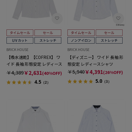
BRICK HOUSE
BRICK HOUSE
【吸水速乾】【COFREX】 ワ
【ディズニー】 ワイド 長袖 形
イド 長袖 形態安定 レディース
態安定 レディースシャツ
シャツ
￥5,940
￥4,391
￥4,389
￥2,631
(26%OFF)
(40%OFF)
5.0
4.5
（3）
（2）