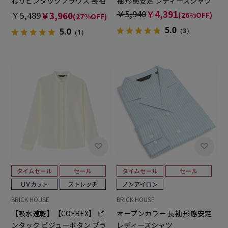
ねりピンタックブラウス 長袖
袖 形態安定 レディースシャツ
レディースデザインシャツ
￥5,940
￥4,391
￥5,489
￥3,960
(26%OFF)
(27%OFF)
5.0
5.0
（3）
（1）
BRICK HOUSE
BRICK HOUSE
【吸水速乾】【COFREX】 ピ
オープンカラー 長袖 形態安定
ンタック ビジューボタン ブラ
レディースシャツ