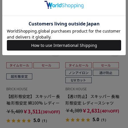
BRICK HOUSE
BRICK HOUSE
【超形態安定】 スキッパー 長
【透け防止】 スキッパー 長袖
袖 形態安定 綿100% レディー
形態安定 レディースシャツ
スシャツ
￥4,389
￥2,631
￥5,489
￥3,511
(40%OFF)
(36%OFF)
5.0
5.0
（1）
（1）