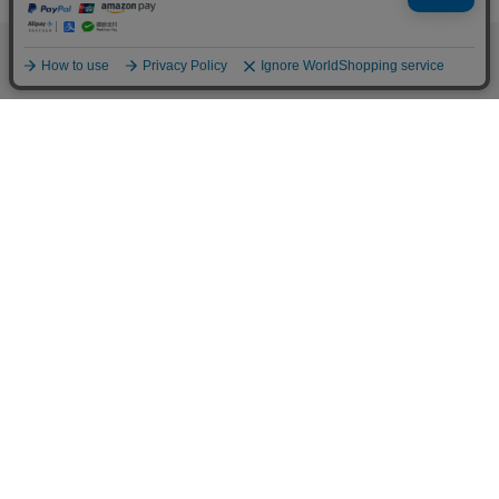
形態安定 レディースシャツ
￥5,489
￥3,960
(27%OFF)
シャツ
￥4,389
￥2,631
(40%OFF)
他のアイテムを探す
こだわり検索
BRICK HOUSE
BRICK HOUSE
【透け防止】 スキッパー 長袖
【透け防止】 ワイド 長袖 形態
形態安定 レディースシャツ
安定 レディースシャツ
￥4,950
￥2,631
￥4,389
￥2,631
(46%OFF)
(40%OFF)