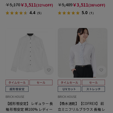
長袖 形態安定 レディースシャ
スシャツ
￥5,170
￥3,511
￥5,489
￥3,511
(32%OFF)
(36%OFF)
ツ
4.4
5.0
（5）
（1）
BRICK HOUSE
BRICK HOUSE
【超形態安定】 レギュラー 長
【吸水速乾】【COFREX】 前
袖 形態安定 綿100% レディー
立ミニフリルブラウス 長袖 レ