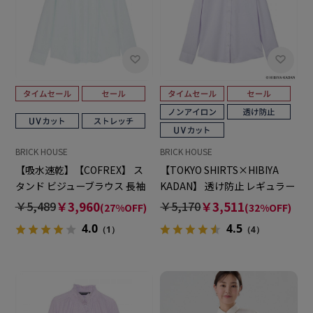
BRICK HOUSE
BRICK HOUSE
【吸水速乾】【COFREX】 ス
【TOKYO SHIRTS×HIBIYA
タンド ビジューブラウス 長袖
KADAN】 透け防止 レギュラー
レディースデザインシャツ
長袖 形態安定 レディースシャ
￥5,489
￥3,960
￥5,170
￥3,511
(27%OFF)
(32%OFF)
ツ
4.0
4.5
（1）
（4）