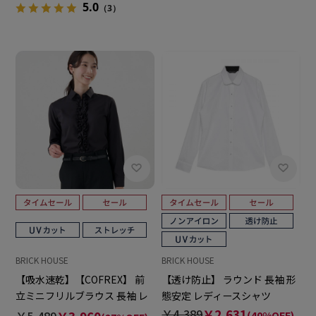
5.0
（3）
BRICK HOUSE
BRICK HOUSE
【吸水速乾】【COFREX】 前
【透け防止】 ラウンド 長袖 形
立ミニフリルブラウス 長袖 レ
態安定 レディースシャツ
ディースデザインシャツ
￥4,389
￥2,631
￥5,489
(40%OFF)