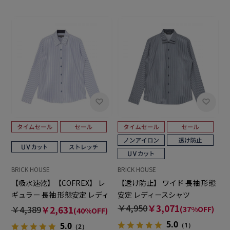
BRICK HOUSE
BRICK HOUSE
【吸水速乾】【COFREX】 レ
【透け防止】 ワイド 長袖 形態
ギュラー 長袖 形態安定 レディ
安定 レディースシャツ
ースシャツ
￥4,950
￥3,071
￥4,389
￥2,631
(37%OFF)
(40%OFF)
5.0
5.0
（1）
（2）