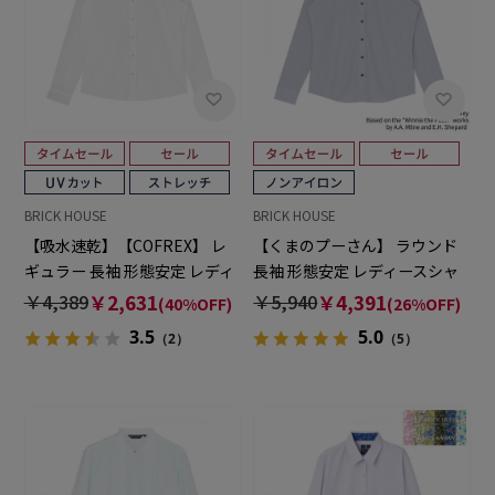
BRICK HOUSE
BRICK HOUSE
【吸水速乾】【COFREX】 レ
【くまのプーさん】 ラウンド
ギュラー 長袖 形態安定 レディ
長袖 形態安定 レディースシャ
ースシャツ
ツ
￥4,389
￥2,631
￥5,940
￥4,391
(40%OFF)
(26%OFF)
3.5
5.0
（2）
（5）