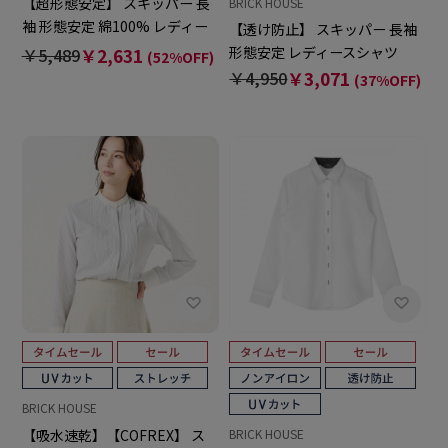
【超形態安定】 スキッパー 長
BRICK HOUSE
袖 形態安定 綿100% レディー
【透け防止】 スキッパー 長袖
スシャツ
形態安定 レディースシャツ
￥5,489
￥2,631
(52%OFF)
￥4,950
￥3,071
(37%OFF)
BRICK HOUSE
【吸水速乾】【COFREX】 ス
BRICK HOUSE