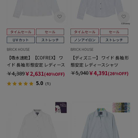
BRICK HOUSE
BRICK HOUSE
【吸水速乾】【COFREX】 ワ
【ディズニー】 ワイド 長袖 形
イド 長袖 形態安定 レディース
態安定 レディースシャツ
シャツ
￥5,940
￥4,391
￥4,389
￥2,631
(26%OFF)
(40%OFF)
5.0
（1）