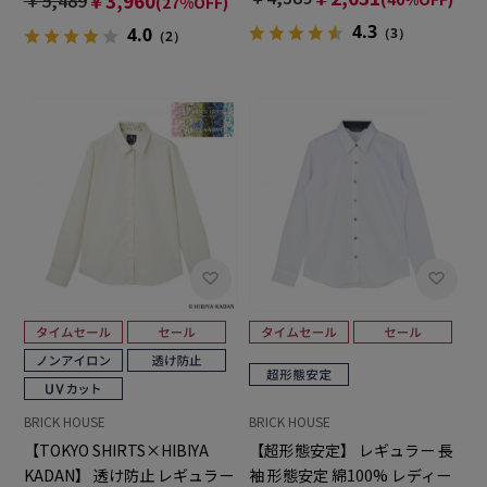
￥3,960
(27%OFF)
4.3
4.0
（3）
（2）
BRICK HOUSE
BRICK HOUSE
【TOKYO SHIRTS×HIBIYA
【超形態安定】 レギュラー 長
KADAN】 透け防止 レギュラー
袖 形態安定 綿100% レディー