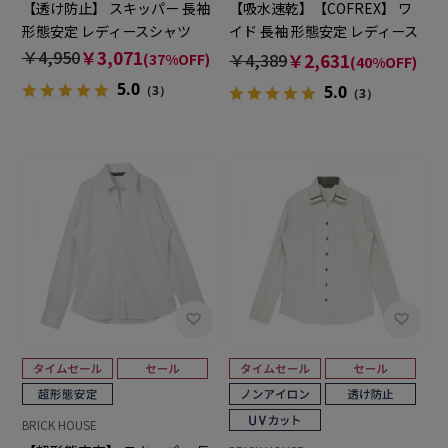
【透け防止】 スキッパー 長袖
【吸水速乾】【COFREX】 ワ
形態安定 レディースシャツ
イド 長袖 形態安定 レディース
シャツ
￥4,950
￥3,071
￥4,389
￥2,631
(37%OFF)
(40%OFF)
5.0
5.0
（3）
（3）
BRICK HOUSE