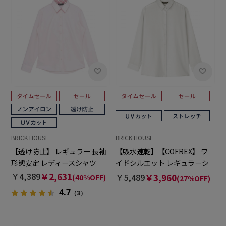
BRICK HOUSE
BRICK HOUSE
【透け防止】 レギュラー 長袖
【吸水速乾】【COFREX】 ワ
形態安定 レディースシャツ
イドシルエット レギュラーシ
ャツ 長袖 レディースデザイン
￥4,389
￥2,631
￥5,489
￥3,960
(40%OFF)
(27%OFF)
シャツ
4.7
（3）