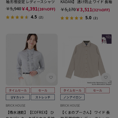
袖 形態安定 レディースシャツ
KADAN】 透け防止 ワイド 長袖
形態安定 レディースシャツ
￥5,940
￥4,391
￥5,170
￥3,511
(26%OFF)
(32%OFF)
4.5
5.0
（2）
（2）
BRICK HOUSE
BRICK HOUSE
【吸水速乾】【COFREX】 ひ
【くまのプーさん】 ワイド 長