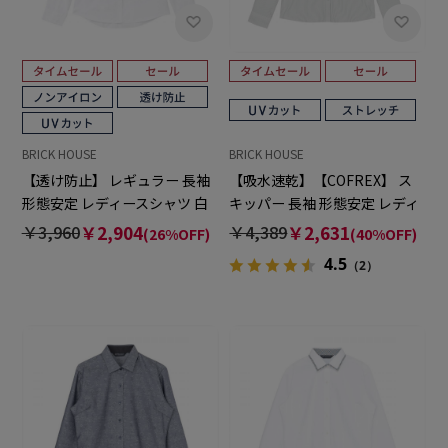
BRICK HOUSE
BRICK HOUSE
【透け防止】 レギュラー 長袖
【吸水速乾】【COFREX】 ス
形態安定 レディースシャツ 白
キッパー 長袖 形態安定 レディ
無地
ースシャツ
￥3,960
￥2,904
￥4,389
￥2,631
(26%OFF)
(40%OFF)
4.5
（2）