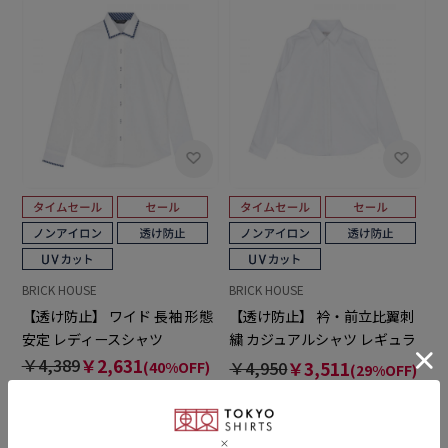
BRICK HOUSE
BRICK HOUSE
【透け防止】 ワイド 長袖 形態
【透け防止】 衿・前立比翼刺
安定 レディースシャツ
繍 カジュアルシャツ レギュラ
ー 長袖 レディース
￥4,389
￥2,631
￥4,950
￥3,511
(40%OFF)
(29%OFF)
5.0
4.0
（2）
（2）