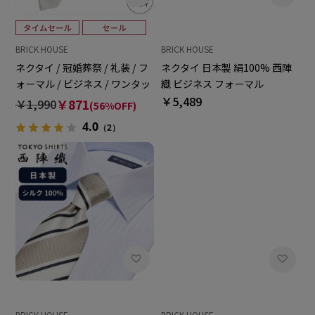
BRICK HOUSE
BRICK HOUSE
ネクタイ 日本製 絹100% 西陣
ネクタイ / 冠婚葬祭 / 礼装 / フ
織 ビジネス フォーマル
ォーマル / ビジネス / ワンタッ
￥5,489
チタイ ホワイト系 無地柄
￥1,990
￥871
(56%OFF)
4.0
（2）
BRICK HOUSE
BRICK HOUSE