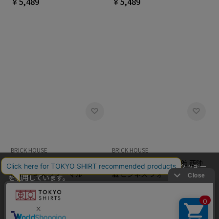
￥5,489
￥5,489
BRICK HOUSE
BRICK HOUSE
ネクタイ 日本製 絹100% 西陣
ネクタイ 日本製 絹100% 西陣
当社のウェブサイトでは、お客様の利便性向上のためにクッキー
織 ビジネス フォーマル
織 ビジネス フォーマル
を利用しています。
￥5,489
￥5,489
本ウェブサイトをこのままご利用になる場合、クッキーの使用に
同意いただいたものとみなします。
クッキーを通じて収集する情報には、「お客様個人を特定できる