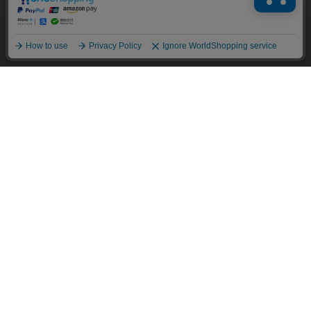
情報」は一切含まれておりません。詳細は
クッキーポリシーをご
確認ください
。
他のアイテムを探す
こだわり検索
OK
BRICK HOUSE
BRICK HOUSE
ネクタイ 日本製 絹100% 西陣
ネクタイ 日本製 絹100% 西陣
織 ビジネス フォーマル
織 ビジネス フォーマル
￥5,489
￥5,489