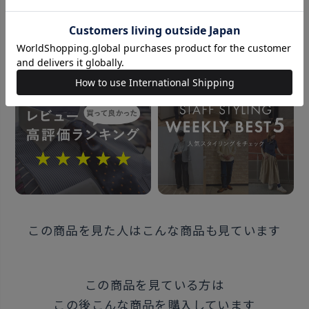
パーティーはビック柄で華やかに、 ビジネスで楽しみ
おすすめコンテンツ
たい方はチェックや ストライプ柄にさり気なくキャラ
が 入ったネクタイを選びましょう。
同じシリーズはこちら
素材
ポリエステル100%
全長：約145cm 大剣幅：8.0cm
この商品を見た人はこんな商品も見ています
原産国
中国
この商品を見ている方は
この後こんな商品を購入しています