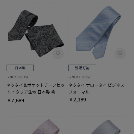
BRICK HOUSE
BRICK HOUSE
ネクタイ ナロータイ ビジネス
ネクタイ＆ポケットチーフセッ
フォーマル
ト イタリア生地 日本製 毛
￥2,189
100% カノニコ ビジネス フォ
￥7,689
ーマル ギフト