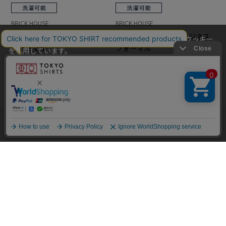
BRICK HOUSE
BRICK HOUSE
ネクタイ ナロータイ ビジネス
ネクタイ ナロータイ ビジネス
当社のウェブサイトでは、お客様の利便性向上のためにクッキー
フォーマル
フォーマル
を利用しています。
￥2,189
￥2,189
本ウェブサイトをこのままご利用になる場合、クッキーの使用に
同意いただいたものとみなします。
クッキーを通じて収集する情報には、「お客様個人を特定できる
情報」は一切含まれておりません。詳細は
クッキーポリシーをご
確認ください
。
他のアイテムを探す
こだわり検索
OK
BRICK HOUSE
BRICK HOUSE
ネクタイ ベーシック ビジネス
ネクタイ ベーシック ビジネス
フォーマル
フォーマル