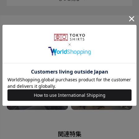
CANONICOの 軽くなめらか肌触りと高品質で巻き心地
もよい生地を使用しています。
こだわりポイント２・プリント(国産)
おすすめコンテンツ
染料に糊を混ぜて直接生地に印捺するような技法。 一
生地一生地手作業で捺印している為、色が濃く深みが
出るのが特徴です。
こだわりポイント３・縫製(国産)
日本工場のしっかりとした縫製で国産ならではの柔ら
かいふんわりとした触り心地。 シワもなりにくく巻い
た時のエレガントな見栄えで永く使い続けられる一
本。
こだわりポイント４・チーフ
関連特集
手巻きの縫製と同じ見た目に仕上がる『トレンディーロ