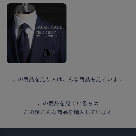
ール』というマシンメイドの縫製技法です。 手巻きの
ような立体感とマシンメイドのほつれにくいしっかり
とした縫製が合わさった上質な作りです。
こだわりポイント５・BOX
BRICK HOUSEとITALIAN FABRICが印字されたセット
で入れられる専用BOXでお届けします。 上品なネイビ
ーとブラウン×ブランドロゴの高級感のあるデザイン
で贈り物におすすめです。
この商品を見た人はこんな商品も見ています
生地・縫製・デザイン、全てをこだわり抜いた商品で
す。 着用する度に感じる至福の瞬間をご堪能下さい。
この商品を見ている方は
この後こんな商品を購入しています
同じシリーズはこちら