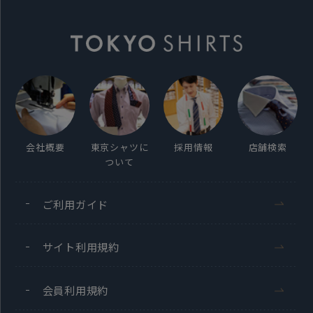
素材
毛100%
ネクタイ：約145cm 大剣幅：8.0cm
チーフ：29×29cm
原産国
会社概要
東京シャツに
採用情報
店舗検索
日本
ついて
発売日
ご利用ガイド
2025年12月11日
サイト利用規約
会員利用規約
この商品に対するお問い合わせ