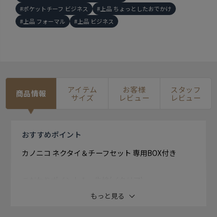
ポケットチーフ ビジネス
上品 ちょっとしたおでかけ
上品 フォーマル
上品 ビジネス
アイテム
お客様
スタッフ
商品情報
サイズ
レビュー
レビュー
おすすめ
ポイント
カノニコ ネクタイ＆チーフセット 専用BOX付き
こだわりポイント１・生地(イタリア)
スーツで知られているイタリア大手の生地メーカーの
もっと見る
CANONICOの 軽くなめらか肌触りと高品質で巻き心地