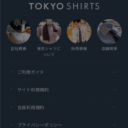
毛100%
ネクタイ：約145cm 大剣幅：8.0cm
チーフ：29×29cm
原産国
会社概要
東京シャツに
採用情報
店舗検索
日本
ついて
発売日
ご利用ガイド
2025年12月11日
サイト利用規約
会員利用規約
この商品に対するお問い合わせ
プライバシーポリシー