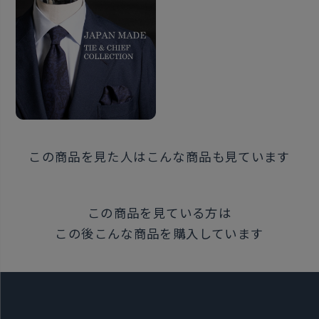
ような立体感とマシンメイドのほつれにくいしっかり
とした縫製が合わさった上質な作りです。
こだわりポイント５・BOX
BRICK HOUSEとITALIAN FABRICが印字されたセット
で入れられる専用BOXでお届けします。 上品なネイビ
ーとブラウン×ブランドロゴの高級感のあるデザイン
で贈り物におすすめです。
この商品を見た人はこんな商品も見ています
生地・縫製・デザイン、全てをこだわり抜いた商品で
す。 着用する度に感じる至福の瞬間をご堪能下さい。
この商品を見ている方は
この後こんな商品を購入しています
同じシリーズはこちら
素材