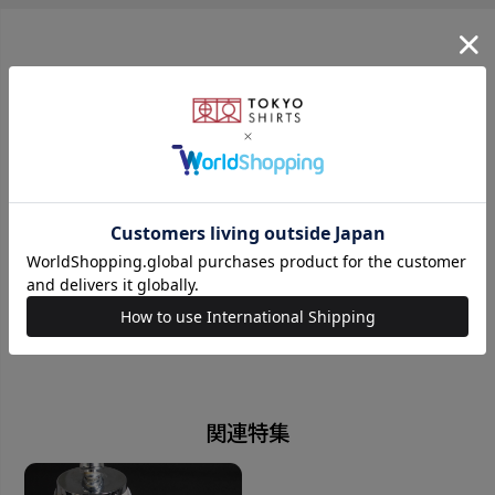
もよい生地を使用しています。
こだわりポイント２・プリント(国産)
おすすめコンテンツ
染料に糊を混ぜて直接生地に印捺するような技法。 一
生地一生地手作業で捺印している為、色が濃く深みが
出るのが特徴です。
こだわりポイント３・縫製(国産)
日本工場のしっかりとした縫製で国産ならではの柔ら
かいふんわりとした触り心地。 シワもなりにくく巻い
た時のエレガントな見栄えで永く使い続けられる一
本。
こだわりポイント４・チーフ
関連特集
手巻きの縫製と同じ見た目に仕上がる『トレンディーロ
ール』というマシンメイドの縫製技法です。 手巻きの