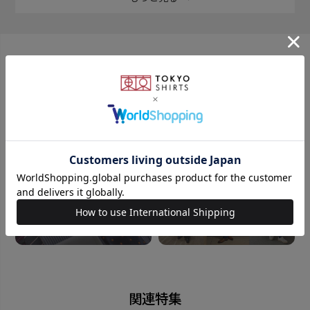
CANONICOの 軽くなめらか肌触りと高品質で巻き心地
もよい生地を使用しています。
こだわりポイント２・プリント(国産)
おすすめコンテンツ
染料に糊を混ぜて直接生地に印捺するような技法。 一
生地一生地手作業で捺印している為、色が濃く深みが
出るのが特徴です。
こだわりポイント３・縫製(国産)
日本工場のしっかりとした縫製で国産ならではの柔ら
かいふんわりとした触り心地。 シワもなりにくく巻い
た時のエレガントな見栄えで永く使い続けられる一
本。
こだわりポイント４・チーフ
関連特集
手巻きの縫製と同じ見た目に仕上がる『トレンディーロ