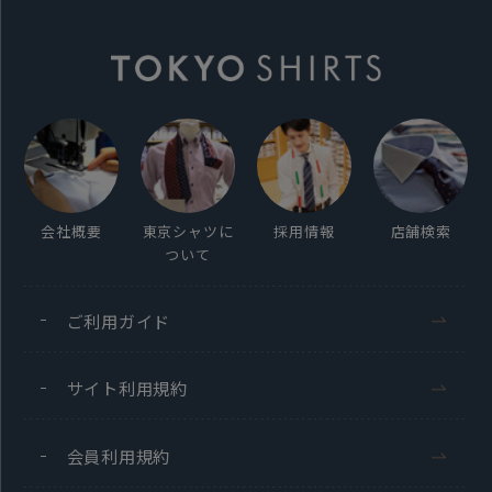
素材
毛100%
ネクタイ：約145cm 大剣幅：8.0cm
チーフ：29×29cm
原産国
会社概要
東京シャツに
採用情報
店舗検索
日本
ついて
発売日
ご利用ガイド
2025年12月11日
サイト利用規約
会員利用規約
この商品に対するお問い合わせ