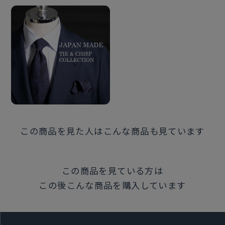
ール』というマシンメイドの縫製技法です。 手巻きの
ような立体感とマシンメイドのほつれにくいしっかり
とした縫製が合わさった上質な作りです。
こだわりポイント５・BOX
BRICK HOUSEとITALIAN FABRICが印字されたセット
で入れられる専用BOXでお届けします。 上品なネイビ
ーとブラウン×ブランドロゴの高級感のあるデザイン
で贈り物におすすめです。
この商品を見た人はこんな商品も見ています
生地・縫製・デザイン、全てをこだわり抜いた商品で
す。 着用する度に感じる至福の瞬間をご堪能下さい。
この商品を見ている方は
この後こんな商品を購入しています
同じシリーズはこちら