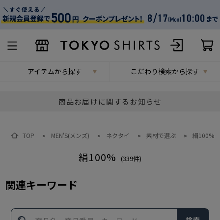
アイテムから探す
こだわり検索から探す
商品お届けに関するお知らせ
TOP
MEN'S(メンズ)
ネクタイ
素材で選ぶ
絹100%
>
>
>
>
絹100%
(
339
件)
関連キーワード