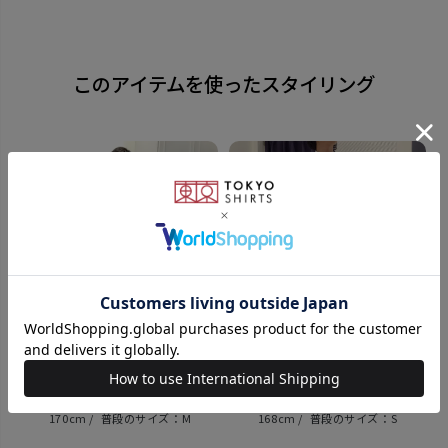
糸の打ち込み本数が多く、締める摩擦により絹鳴りが
このアイテムを使ったスタイリング
起こるのは 高級かつ上質なネクタイだからこその特徴
です。 長期間ご愛用頂ける確かな品質と、しなやかな
着け心地をお楽しみ下さい。
同じシリーズはこちら
素材
絹100%
全長：約145cm 大剣幅：8.0cm
原産国
170cm
M
168cm
S