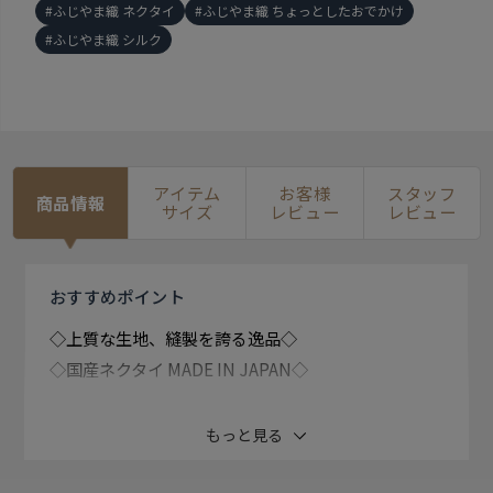
ふじやま織 ネクタイ
ふじやま織 ちょっとしたおでかけ
ふじやま織 シルク
アイテム
お客様
スタッフ
商品情報
サイズ
レビュー
レビュー
おすすめ
ポイント
◇上質な生地、縫製を誇る逸品◇
◇国産ネクタイ MADE IN JAPAN◇
富士山の清らかな湧き水の恵み、富士山麓の豊かな 自
もっと見る
然の中で受け継がれて来た機織りの技。 富士山がつく
った織物、ふじやま織。