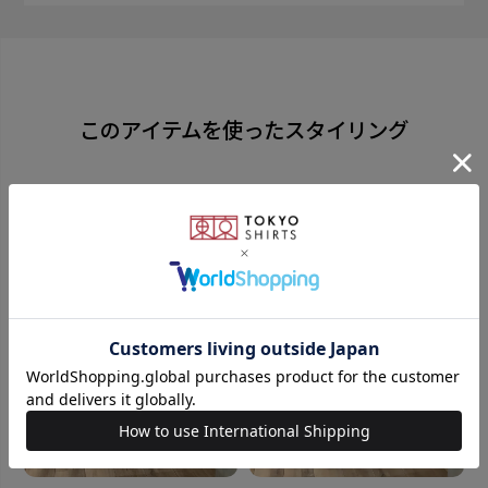
然の中で受け継がれて来た機織りの技。 富士山がつく
った織物、ふじやま織。
糸の打ち込み本数が多く、締める摩擦により絹鳴りが
このアイテムを使ったスタイリング
起こるのは 高級かつ上質なネクタイだからこその特徴
です。 長期間ご愛用頂ける確かな品質と、しなやかな
着け心地をお楽しみ下さい。
同じシリーズはこちら
素材
絹100%
全長：約145cm 大剣幅：8.0cm