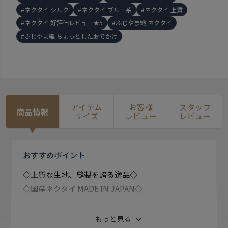
ネクタイ シルク
ネクタイ ブルー系
ネクタイ 上質
ネクタイ 好評価レビュー★5
ふじやま織 ネクタイ
ふじやま織 ちょっとしたおでかけ
アイテム
お客様
スタッフ
商品情報
サイズ
レビュー
レビュー
おすすめ
ポイント
◇上質な生地、縫製を誇る逸品◇
◇国産ネクタイ MADE IN JAPAN◇
富士山の清らかな湧き水の恵み、富士山麓の豊かな 自
もっと見る