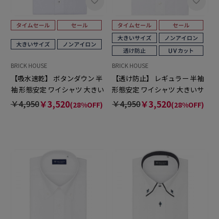
BRICK HOUSE
BRICK HOUSE
【吸水速乾】 ボタンダウン 半
【透け防止】 レギュラー 半袖
袖 形態安定 ワイシャツ 大きい
形態安定 ワイシャツ 大きいサ
サイズ
イズ
￥4,950
￥3,520
￥4,950
￥3,520
(28%OFF)
(28%OFF)