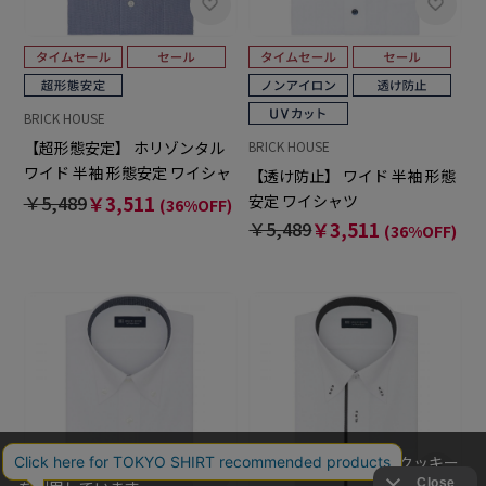
BRICK HOUSE
【超形態安定】 ホリゾンタル
BRICK HOUSE
ワイド 半袖 形態安定 ワイシャ
【透け防止】 ワイド 半袖 形態
ツ
安定 ワイシャツ
￥5,489
￥3,511
(36%OFF)
￥5,489
￥3,511
(36%OFF)
当社のウェブサイトでは、お客様の利便性向上のためにクッキー