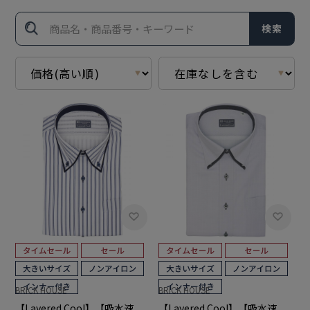
検索
BRICK HOUSE
BRICK HOUSE
【Layered Cool】【吸水速
【Layered Cool】【吸水速