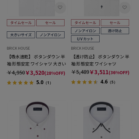
BRICK HOUSE
BRICK HOUSE
【吸水速乾】 ボタンダウン 半
【透け防止】 ボタンダウン 半
袖 形態安定 ワイシャツ 大きい
袖 形態安定 ワイシャツ
サイズ
￥5,489
￥3,511
￥4,950
￥3,520
(36%OFF)
(28%OFF)
4.6
5.0
（5）
（1）