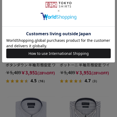
BRICK HOUSE
BRICK HOUSE
【超形態安定】【吸水速乾】
【超形態安定】【吸水速乾】
ボタンダウン 半袖 形態安定 ワ
ボットーニ 半袖 形態安定 ワイ
イシャツ
シャツ
￥5,489
￥3,951
￥5,489
￥3,951
(28%OFF)
(28%OFF)
4.5
4.7
（16）
（3）