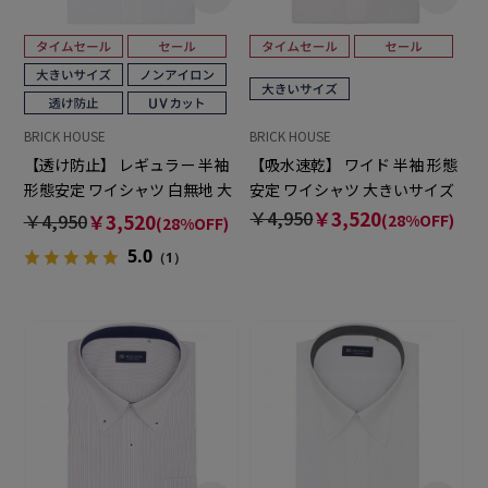
BRICK HOUSE
BRICK HOUSE
【透け防止】 レギュラー 半袖
【吸水速乾】 ワイド 半袖 形態
形態安定 ワイシャツ 白無地 大
安定 ワイシャツ 大きいサイズ
きいサイズ
￥4,950
￥3,520
￥4,950
￥3,520
(28%OFF)
(28%OFF)
5.0
（1）