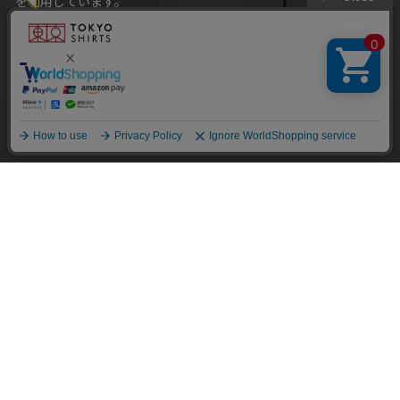
を利用しています。
本ウェブサイトをこのままご利用になる場合、クッキーの使用に
同意いただいたものとみなします。
クッキーを通じて収集する情報には、「お客様個人を特定できる
情報」は一切含まれておりません。詳細は
クッキーポリシーをご
確認ください
。
BRICK HOUSE
BRICK HOUSE
他のアイテムを探す
こだわり検索
【透け防止】 ボタンダウン 半
【透け防止】 ボタンダウン 半
OK
袖 形態安定 ワイシャツ
袖 形態安定 ワイシャツ
￥5,489
￥3,511
￥5,489
￥3,511
(36%OFF)
(36%OFF)