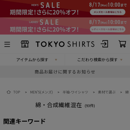
アイテムから探す
こだわり検索から探す
商品お届けに関するお知らせ
TOP
MEN'S(メンズ)
半袖-ワイシャツ
素材で選ぶ
綿
>
>
>
>
綿・合成繊維混在
(
93
件)
関連キーワード