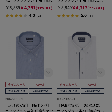
乾】 ボタンダウン 半袖 形態安
ボタンダウン 半袖 形態安定 ワ
定 ワイシャツ
イシャツ 大きいサイズ
￥6,589
￥4,391
￥5,940
￥4,312
(33%OFF)
(27%OFF)
4.0
5.0
（2）
（1）
BRICK HOUSE
BRICK HOUSE
【超形態安定】【吸水速乾】
【超形態安定】【吸水速乾】
ボタンダウン 半袖 形態安定 ワ
ボタンダウン 半袖 形態安定 ワ