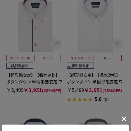
BRICK HOUSE
BRICK HOUSE
【超形態安定】【吸水速乾】
【超形態安定】【吸水速乾】
ボタンダウン 半袖 形態安定 ワ
ボタンダウン 半袖 形態安定 ワ
イシャツ
イシャツ
￥5,489
￥3,951
￥5,489
￥3,951
(28%OFF)
(28%OFF)
5.0
（3）