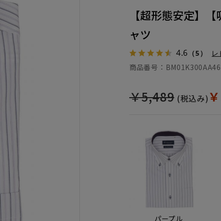
【超形態安定】【吸
ャツ
4.6
（5）
レ
商品番号：
BM01K300AA46
￥5,489
￥
(税込み)
パープル