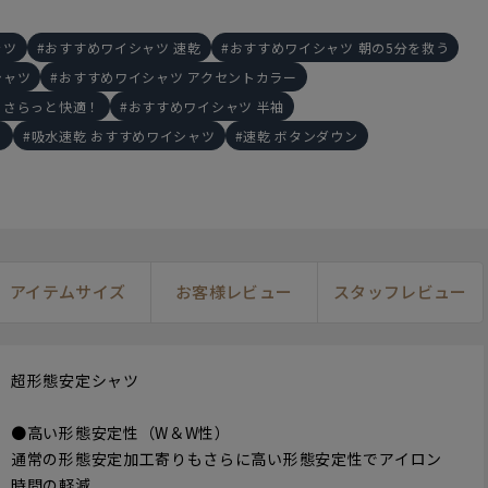
ャツ
おすすめワイシャツ 速乾
おすすめワイシャツ 朝の5分を救う
シャツ
おすすめワイシャツ アクセントカラー
もさらっと快適！
おすすめワイシャツ 半袖
！
吸水速乾 おすすめワイシャツ
速乾 ボタンダウン
アイテムサイズ
お客様レビュー
スタッフレビュー
超形態安定シャツ
175cm
L
168cm
S
17
●高い形態安定性（W＆W性）
通常の形態安定加工寄りもさらに高い形態安定性でアイロン
時間の軽減