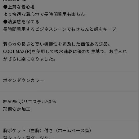
●上質な着心地
より快適な着心地で長時間着用も楽ちん
●清潔感を保てる
長時間着用するビジネスシーンでもきちんと感をキープ
着心地の良さと高い機能性を追及した価値ある逸品。
COOLMAX(R)を使用して吸水速乾に優れた生地で、お手入れ
がさらに楽になりました。
ボタンダウンカラー
綿50% ポリエステル50%
形態安定加工
胸ポケット（左胸）付き（ホームベース型）
背タック・背ダーツなし