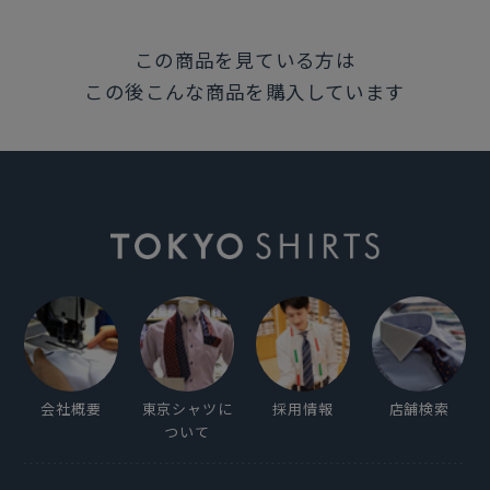
原産国
この商品を見ている方は
カンボジア
この後こんな商品を購入しています
注意点
※濃色生地は色落ち・移染が発生する場合があるた
め、お洗濯時は衣類の組合わせにご注意ください。
発売日
2026年5月19日
会社概要
東京シャツに
採用情報
店舗検索
この商品に対するお問い合わせ
ついて