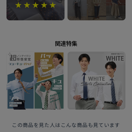
衿型
ボタンダウンカラー
素材
関連特集
綿50% ポリエステル50%
形態安定加工
仕様
胸ポケット（左胸）付き（ホームベース型）
背タック・背ダーツなし
前立：裏前立仕様
前立：デザインあり
台衿内側・下前立：別布仕様
この商品を見た人はこんな商品も見ています