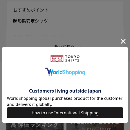
おすすめ
ポイント
超形態安定シャツ
●高い形態安定性（W＆W性）
通常の形態安定加工よりもさらに高い形態安定性でアイ
もっと見る
ロン時間の軽減
●上質な着心地
より快適な着心地で長時間着用も楽ちん
●清潔感を保てる
おすすめコンテンツ
長時間着用するビジネスシーンでもきちんと感をキープ
着心地の良さと高い機能性を追及した価値ある逸品。
COOLMAX(R)を使用して吸水速乾に優れた生地で、お
手入れがさらに楽になりました。