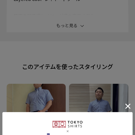
肌面の超吸汗レイヤーが汗を素早く気化。
吸水速乾に優れた生地がさらに湿気を外部に蒸発させ
もっと見る
る吸湿体温調整構造。
レイヤー(メッシュ箇所)が肌面から離れることによる高
い清涼感が◎。
汗ジミの悩みを解決するわきパッド付きで汗の不快感
このアイテムを使ったスタイリング
を軽減させます。
衿型
ボタンダウンカラー
素材
本体：ポリエステル65% 綿35%