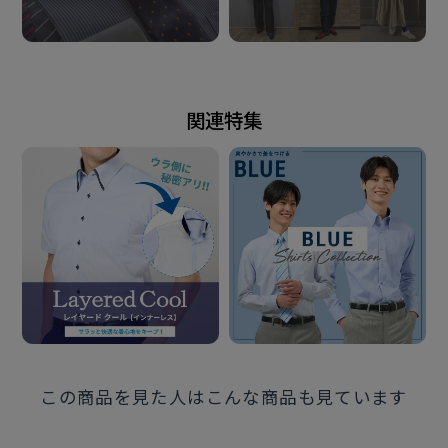
洗濯時は前釦の第一釦と中2個と一番下の釦をし、裏地
インナーが表に出ないよう洗濯ネットに入れて下さ
い。
「引っ掛け」による破れや裾のめくり上がりを予防で
関連特集
きます。
※別布を含む濃色生地は色落ち・移染が発生する場合
があるため、お洗濯時は衣類の組合わせにご注意くだ
さい。
また、プリントネーム部分への直接のアイロンはお避け
ください。
発売日
この商品を見た人はこんな商品も見ています
2026年5月21日