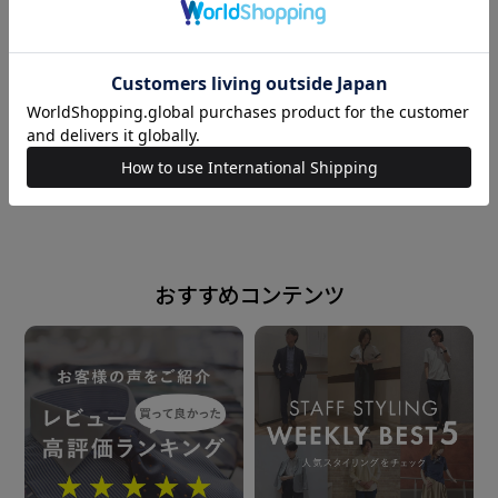
インナー：ポリエステル100%
わきパッド：ポリエステル100%
形態安定加工
169cm
L
160cm
M
仕様
胸ポケット（左胸）付き（ホームベース型）
powered by
背タック・背ダーツなし
台衿内側：別布仕様
おすすめコンテンツ
原産国
ベトナム
注意点
※お洗濯の際は裏地インナーの「引っ掛け」に注意し
て下さい。