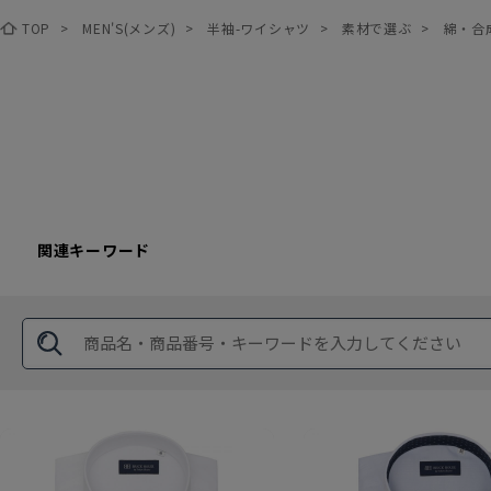
TOP
>
MEN'S(メンズ)
>
半袖-ワイシャツ
>
素材で選ぶ
>
綿・合
関連キーワード