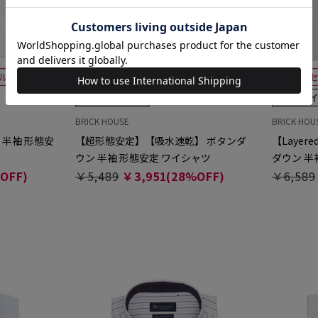
BRICK HOUSE
BRICK HOU
 半袖 形態安
【超形態安定】【吸水速乾】 ボタンダ
【Layer
ウン 半袖 形態安定 ワイシャツ
ダウン 半
OFF)
￥5,489
￥3,951(28%OFF)
￥6,589