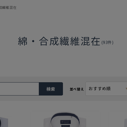
成繊維混在
綿・合成繊維混在
(
93
件)
おすすめ順
検索
並べ替え