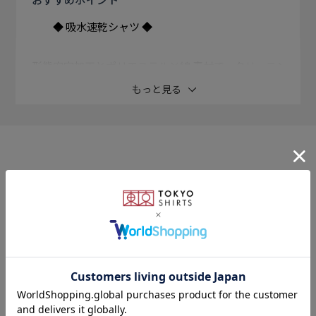
◆ 吸水速乾シャツ ◆
形態安定加工とポリエステル×綿 素材で、クリーニン
グ要らずの 自宅で取扱い楽ちんのワイシャツに 吸水速
もっと見る
乾機能をプラス。
汗をかいてもさらっと快適で ドライな着心地のシャツ
はシーズンを 問わず、スッキリとご着用頂けます。
このアイテムを使ったスタイリング
濃グレーのチェック柄はボトムスを 変えることでビジ
ネス・カジュアル ともにコーデに使いやすいシャツ。
ノータイ時期でもキレイな衿元を演出する ボタンダウ
ン衿はスマートな着こなしで 親しみやすいスタイリン
グに。