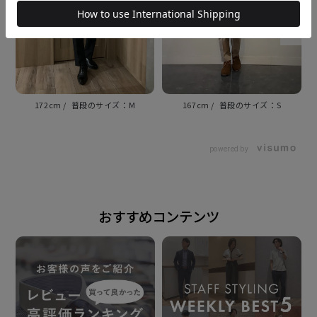
衿型
ボタンダウンカラー
素材
172cm
M
167cm
S
ポリエステル65% 綿35%
形態安定加工
powered by
仕様
おすすめコンテンツ
胸ポケット（左胸）付き（ホームベース型）
背タック・背ダーツなし
前立：裏前立仕様
原産国