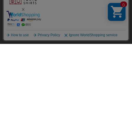
同意いただいたものとみなします。
クッキーを通じて収集する情報には、「お客様個人を特定できる
情報」は一切含まれておりません。詳細は
クッキーポリシーをご
確認ください
。
他のアイテムを探す
こだわり検索
OK
BRICK HOUSE
BRICK HOUSE
【Layered Cool】【吸水速
【Layered Cool】【吸水速
乾】 ボタンダウン 半袖 形態安
乾】 ボタンダウン 半袖 形態安
定 ワイシャツ
定 ワイシャツ
￥4,391
￥4,391
￥6,589
￥6,589
(33%OFF)
(33%OFF)