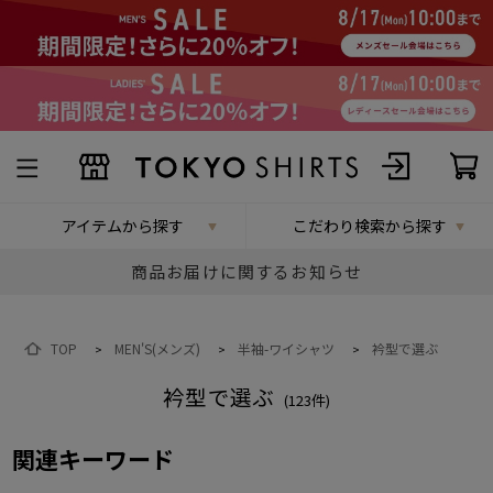
アイテムから探す
こだわり検索から探す
商品お届けに関するお知らせ
TOP
MEN'S(メンズ)
半袖-ワイシャツ
衿型で選ぶ
>
>
>
衿型で選ぶ
(
123
件)
関連キーワード