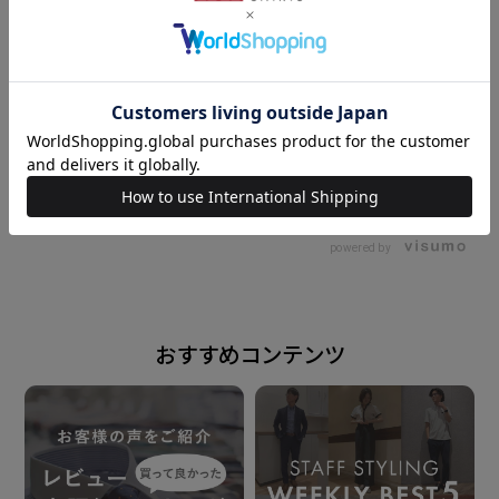
衿型
ボタンダウンカラー
素材
160cm
L
177cm
M
綿100%
形態安定加工
powered by
仕様
おすすめコンテンツ
胸ポケット（左胸）付き（ホームベース型）
背タック・背ダーツなし
前立：裏前立仕様
原産国