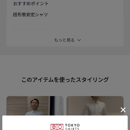
おすすめ
ポイント
超形態安定シャツ
●高い形態安定性（W＆W性）
通常の形態安定加工よりもさらに高い形態安定性でアイ
もっと見る
ロン時間の軽減
●上質な着心地
より快適な着心地で長時間着用も楽ちん
●清潔感を保てる
このアイテムを使ったスタイリング
長時間着用するビジネスシーンでもきちんと感をキープ
着心地の良さと高い機能性を追及した価値ある逸品。
●接触冷感
肌に触れた際にひんやりと心地よいので気温の高くな
る季節でも快適な着用感。