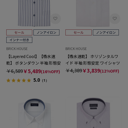
BRICK HOUSE
BRICK HOUSE
【Layered Cool】【吸水速
【吸水速乾】 ホリゾンタルワ
乾】 ボタンダウン 半袖 形態安
イド 半袖 形態安定 ワイシャツ
定 ワイシャツ
￥4,389
￥3,839
￥6,589
￥5,489
(12%OFF)
(16%OFF)
5.0
（1）