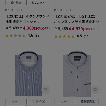
BRICK HOUSE
BRICK HOUSE
【透け防止】 ボタンダウン 半
【超形態安定】【吸水速乾】
袖 形態安定 ワイシャツ
ボタンダウン 半袖 形態安定 ワ
イシャツ
￥5,489
￥4,389
￥5,489
￥4,939
(20%OFF)
(10%OFF)
4.6
4.5
（5）
（16）