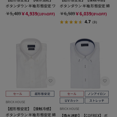
ボタンダウン 半袖 形態安定 ワ
ボタンダウン 半袖 形態安定 綿
イシャツ
100% ワイシャツ
￥5,489
￥4,939
￥6,589
￥6,039
(10%OFF)
(8%OFF)
4.7
（3）
BRICK HOUSE
【超形態安定】【接触冷感】
BRICK HOUSE
ボタンダウン 半袖 形態安定 綿
【吸水速乾】【COFREX】 ボ