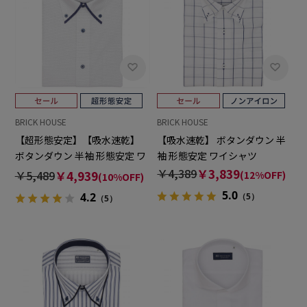
BRICK HOUSE
BRICK HOUSE
【超形態安定】【吸水速乾】
【吸水速乾】 ボタンダウン 半
ボタンダウン 半袖 形態安定 ワ
袖 形態安定 ワイシャツ
イシャツ
￥4,389
￥3,839
￥5,489
￥4,939
(12%OFF)
(10%OFF)
5.0
4.2
（5）
（5）