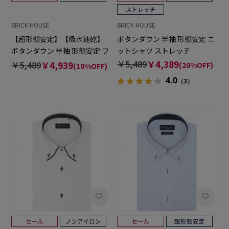
BRICK HOUSE
BRICK HOUSE
【超形態安定】【吸水速乾】
ボタンダウン 半袖 形態安定 ニ
ボタンダウン 半袖 形態安定 ワ
ットシャツ ストレッチ
イシャツ
￥5,489
￥4,389
￥5,489
￥4,939
(20%OFF)
(10%OFF)
4.0
（3）