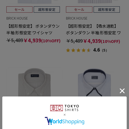
BRICK HOUSE
BRICK HOUSE
【超形態安定】 ボタンダウン
【超形態安定】【吸水速乾】
半袖 形態安定 ワイシャツ
ボタンダウン 半袖 形態安定 ワ
イシャツ
￥5,489
￥4,939
￥5,489
￥4,939
(10%OFF)
(10%OFF)
4.6
（5）