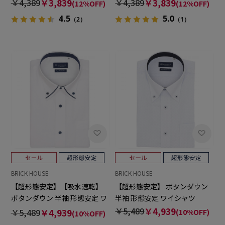
￥4,389
￥3,839
￥4,389
￥3,839
(12%OFF)
(12%OFF)
4.5
5.0
（2）
（1）
BRICK HOUSE
BRICK HOUSE
【超形態安定】【吸水速乾】
【超形態安定】 ボタンダウン
ボタンダウン 半袖 形態安定 ワ
半袖 形態安定 ワイシャツ
イシャツ
￥5,489
￥4,939
￥5,489
￥4,939
(10%OFF)
(10%OFF)