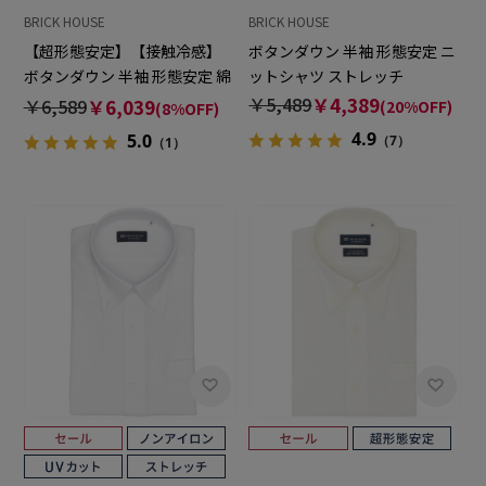
BRICK HOUSE
BRICK HOUSE
【超形態安定】【接触冷感】
ボタンダウン 半袖 形態安定 ニ
ボタンダウン 半袖 形態安定 綿
ットシャツ ストレッチ
100% ワイシャツ
￥5,489
￥4,389
￥6,589
￥6,039
(20%OFF)
(8%OFF)
4.9
5.0
（7）
（1）