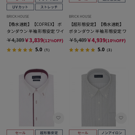
BRICK HOUSE
BRICK HOUSE
【吸水速乾】【COFREX】 ボ
【超形態安定】【吸水速乾】
タンダウン 半袖 形態安定 ワイ
ボタンダウン 半袖 形態安定 ワ
シャツ
イシャツ
￥4,389
￥3,839
￥5,489
￥4,939
(12%OFF)
(10%OFF)
5.0
5.0
（1）
（3）