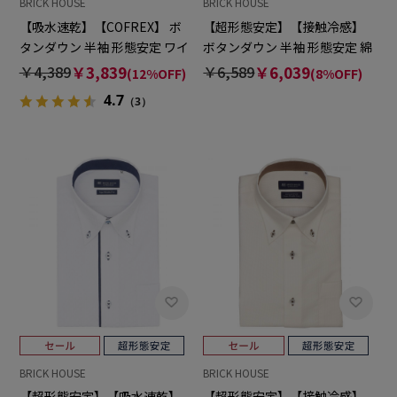
BRICK HOUSE
BRICK HOUSE
【吸水速乾】【COFREX】 ボ
【超形態安定】【接触冷感】
タンダウン 半袖 形態安定 ワイ
ボタンダウン 半袖 形態安定 綿
シャツ
100% ワイシャツ
￥4,389
￥3,839
￥6,589
￥6,039
(12%OFF)
(8%OFF)
4.7
（3）
BRICK HOUSE
BRICK HOUSE
【超形態安定】【吸水速乾】
【超形態安定】【接触冷感】