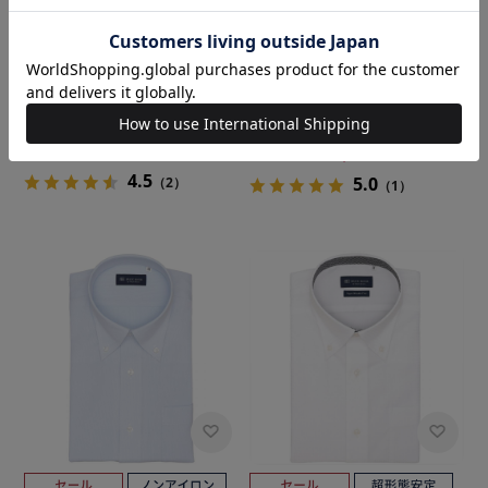
BRICK HOUSE
BRICK HOUSE
ボタンダウン 半袖 形態安定 ニ
【Layered Cool】【吸水速
ットシャツ ストレッチ
乾】 ボタンダウン 半袖 形態安
定 ワイシャツ
￥5,489
￥4,389
￥6,589
￥5,489
(20%OFF)
(16%OFF)
4.5
5.0
（2）
（1）