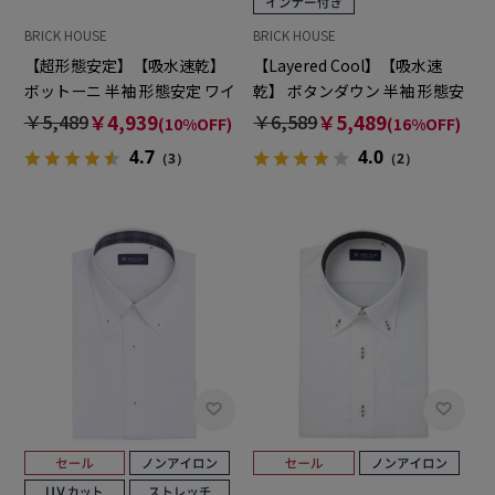
BRICK HOUSE
BRICK HOUSE
【超形態安定】【吸水速乾】
【Layered Cool】【吸水速
ボットーニ 半袖 形態安定 ワイ
乾】 ボタンダウン 半袖 形態安
シャツ
定 ワイシャツ
￥5,489
￥4,939
￥6,589
￥5,489
(10%OFF)
(16%OFF)
4.7
4.0
（3）
（2）