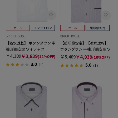
BRICK HOUSE
BRICK HOUSE
【吸水速乾】 ボタンダウン 半
【超形態安定】【吸水速乾】
袖 形態安定 ワイシャツ
ボタンダウン 半袖 形態安定 ワ
イシャツ
￥4,389
￥3,839
￥5,489
￥4,939
(12%OFF)
(10%OFF)
3.0
5.0
（1）
（3）