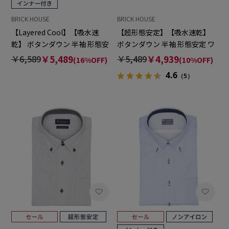
BRICK HOUSE
BRICK HOUSE
【Layered Cool】【吸水速
【超形態安定】【吸水速乾】
乾】 ボタンダウン 半袖 形態安
ボタンダウン 半袖 形態安定 ワ
定 ワイシャツ
イシャツ
￥6,589
￥5,489
￥5,489
￥4,939
(16%OFF)
(10%OFF)
4.6
（5）