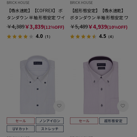
BRICK HOUSE
BRICK HOUSE
【吸水速乾】【COFREX】 ボ
【超形態安定】【吸水速乾】
タンダウン 半袖 形態安定 ワイ
ボタンダウン 半袖 形態安定 ワ
シャツ
イシャツ
￥4,389
￥3,839
￥5,489
￥4,939
(12%OFF)
(10%OFF)
4.0
4.5
（1）
（4）