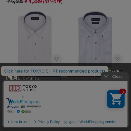
￥6,589
￥4,389
(33%OFF)
当社のウェブサイトでは、お客様の利便性向上のためにクッキー
を利用しています。
BRICK HOUSE
本ウェブサイトをこのままご利用になる場合、クッキーの使用に
【超形態安定】【接触冷感】
BRICK HOUSE
同意いただいたものとみなします。
ボタンダウン 半袖 形態安定 綿
【吸水速乾】【COFREX】 ボ
クッキーを通じて収集する情報には、「お客様個人を特定できる
100% ワイシャツ
タンダウン 半袖 形態安定 ワイ
￥6,589
￥6,039
情報」は一切含まれておりません。詳細は
クッキーポリシーをご
(8%OFF)
シャツ
確認ください
。
￥4,389
￥3,839
(12%OFF)
他のアイテムを探す
こだわり検索
OK