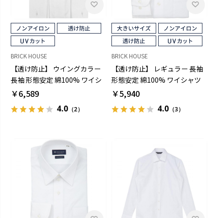
BRICK HOUSE
BRICK HOUSE
【透け防止】 ウイングカラー
【透け防止】 レギュラー 長袖
長袖 形態安定 綿100% ワイシ
形態安定 綿100% ワイシャツ
ャツ 白無地
白無地 大きいサイズ
￥6,589
￥5,940
4.0
4.0
（2）
（3）