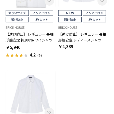
BRICK HOUSE
BRICK HOUSE
【透け防止】 レギュラー 長袖
【透け防止】 レギュラー 長袖
形態安定 綿100% ワイシャツ
形態安定 レディースシャツ
白無地 大きいサイズ
￥4,389
￥5,940
4.2
（6）