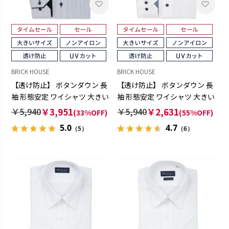
BRICK HOUSE
BRICK HOUSE
【透け防止】 ボタンダウン 長
【透け防止】 ボタンダウン 長
袖 形態安定 ワイシャツ 大きい
袖 形態安定 ワイシャツ 大きい
サイズ
サイズ
￥5,940
￥3,951
￥5,940
￥2,631
(33%OFF)
(55%OFF)
5.0
4.7
（5）
（6）