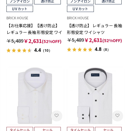
BRICK HOUSE
BRICK HOUSE
【お仕事応援】【透け防止】
【透け防止】 レギュラー 長袖
レギュラー 長袖 形態安定 ワイ
形態安定 ワイシャツ
シャツ
￥5,489
￥2,631
￥5,489
￥2,631
(52%OFF)
(52%OFF)
4.8
4.4
（8）
（10）