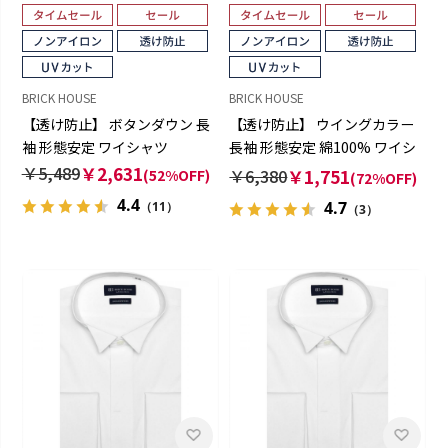
BRICK HOUSE
BRICK HOUSE
【透け防止】 ボタンダウン 長
【透け防止】 ウイングカラー
袖 形態安定 ワイシャツ
長袖 形態安定 綿100% ワイシ
ャツ 白無地
￥5,489
￥2,631
￥6,380
￥1,751
(52%OFF)
(72%OFF)
4.4
4.7
（11）
（3）