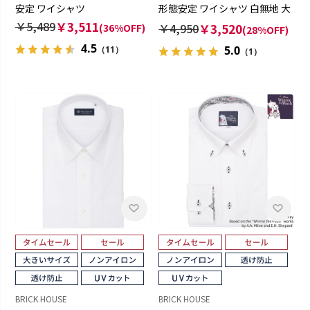
安定 ワイシャツ
形態安定 ワイシャツ 白無地 大
きいサイズ
￥5,489
￥3,511
￥4,950
￥3,520
(36%OFF)
(28%OFF)
4.5
5.0
（11）
（1）
BRICK HOUSE
BRICK HOUSE