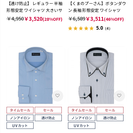
【透け防止】 レギュラー 半袖
【くまのプーさん】ボタンダウ
形態安定 ワイシャツ 大きいサ
ン 長袖 形態安定 ワイシャツ
イズ
【透け防止】
￥4,950
￥3,520
￥6,589
￥3,511
(28%OFF)
(46%OFF)
5.0
（4）