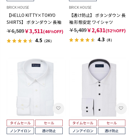
BRICK HOUSE
BRICK HOUSE
【HELLO KITTY×TOKYO
【透け防止】 ボタンダウン 長
SHIRTS】 ボタンダウン 長袖
袖 形態安定 ワイシャツ
形態安定 ワイシャツ
￥5,489
￥2,631
￥6,589
￥3,511
(52%OFF)
(46%OFF)
4.3
4.5
（8）
（26）