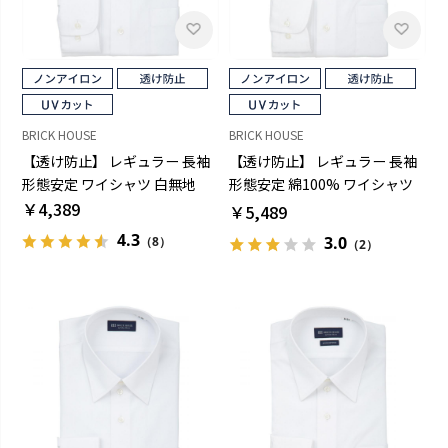
BRICK HOUSE
BRICK HOUSE
【透け防止】 レギュラー 長袖
【透け防止】 レギュラー 長袖
形態安定 ワイシャツ 白無地
形態安定 綿100% ワイシャツ
￥4,389
白無地
￥5,489
4.3
3.0
（8）
（2）