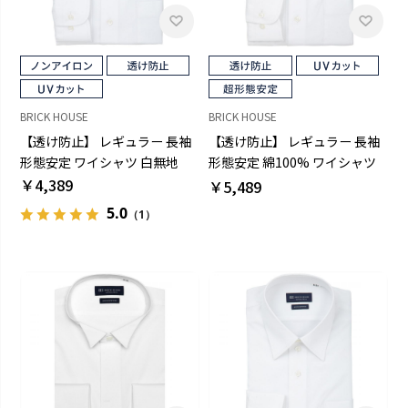
BRICK HOUSE
BRICK HOUSE
【透け防止】 レギュラー 長袖
【透け防止】 レギュラー 長袖
形態安定 ワイシャツ 白無地
形態安定 綿100% ワイシャツ
￥4,389
白無地
￥5,489
5.0
（1）