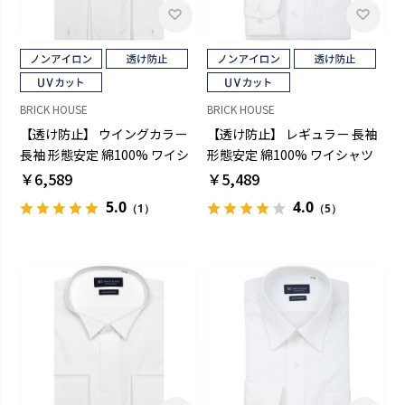
BRICK HOUSE
BRICK HOUSE
【透け防止】 ウイングカラー
【透け防止】 レギュラー 長袖
長袖 形態安定 綿100% ワイシ
形態安定 綿100% ワイシャツ
ャツ 白無地
白無地
￥6,589
￥5,489
5.0
4.0
（1）
（5）