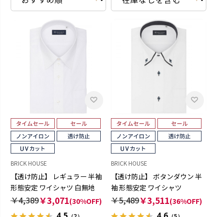
BRICK HOUSE
BRICK HOUSE
【透け防止】 レギュラー 半袖
【透け防止】 ボタンダウン 半
形態安定 ワイシャツ 白無地
袖 形態安定 ワイシャツ
￥4,389
￥3,071
￥5,489
￥3,511
(30%OFF)
(36%OFF)
4.5
4.6
（2）
（5）