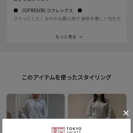
■ COFREX(R) コフレックス ■
さらっとしたしなやかな着心地で 身体を優しく包むの
が魅力的な コフレックス生地を、きっちり感ある ドレ
スシャツのシルエットで仕上げ、 快適なビジネススタ
もっと見る
イルに。
【 ピコレース ブラウス 】
繊細で可愛らしい印象ピコレースが 衿元と前立てを彩
このアイテムを使ったスタイリング
ります。
チャコールグレーの配色が アクセントになる一枚で
す。
衿型
スタンド衿