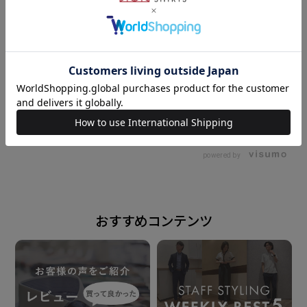
素材
ポリエステル100%
UVカット加工
154cm
M
160cm
M
原産国
中国
powered by
注意点
※別布を含む濃色生地は色落ち・移染が 発生する場合
おすすめコンテンツ
があるため、お洗濯時は 衣類の組合わせにご注意くだ
さい。
発売日